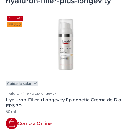
hyaluron-filler-plus-longevity
NUEVO
FPS 30
Cuidado solar
+1
hyaluron-filler-plus-longevity
Hyaluron-Filler +Longevity Epigenetic Crema de Día
FPS 30
50 ml
Compra Online