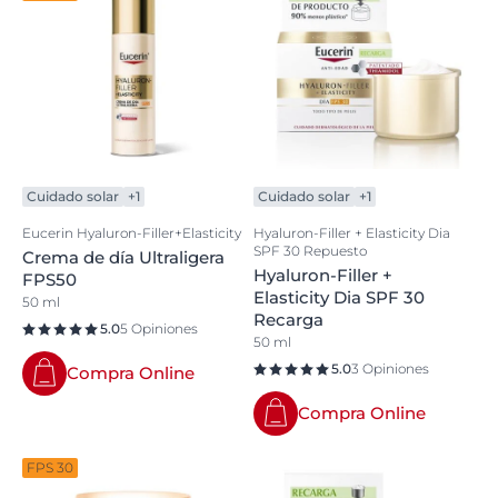
Cuidado solar
+1
Cuidado solar
+1
Eucerin Hyaluron-Filler+Elasticity
Hyaluron-Filler + Elasticity Dia
SPF 30 Repuesto
Crema de día Ultraligera
Hyaluron-Filler +
FPS50
Elasticity Dia SPF 30
50 ml
Recarga
5.0
5 Opiniones
50 ml
5.0
3 Opiniones
Compra Online
Compra Online
FPS 30