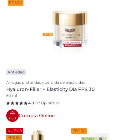
FPS 30
Antiedad
Arrugas profundas y pérdida de elasticidad
Hyaluron-Filler + Elasticity Día FPS 30
50 ml
4.8
107 Opiniones
Compra Online
NUEVO
FPS 30
FPS 50