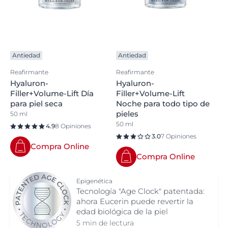
Antiedad
Antiedad
Reafirmante
Reafirmante
Hyaluron-
Hyaluron-
Filler+Volume-Lift Día
Filler+Volume-Lift
para piel seca
Noche para todo tipo de
pieles
50 ml
50 ml
4.9
8 Opiniones
3.0
7 Opiniones
Compra Online
Compra Online
Epigenética
Tecnología "Age Clock" patentada:
ahora Eucerin puede revertir la
edad biológica de la piel
5 min de lectura