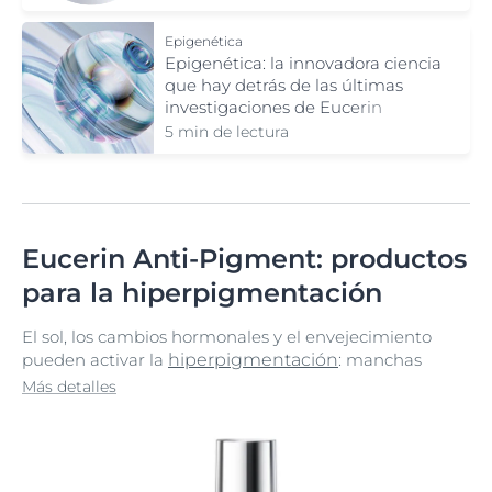
Epigenética
Epigenética: la innovadora ciencia
que hay detrás de las últimas
investigaciones de Eucerin
5 min de lectura
Eucerin Anti-Pigment: productos
para la hiperpigmentación
El sol, los cambios hormonales y el envejecimiento
pueden activar la
hiperpigmentación
: manchas
oscuras y
manchas producidas por la edad
(también
Más detalles
conocidas como
manchas solares
) que le confieren
un aspecto irregular a la piel. La gama Eucerin Anti-
Pigment se ha formulado especialmente para reducir
la hiperpigmentación y conseguir una piel más