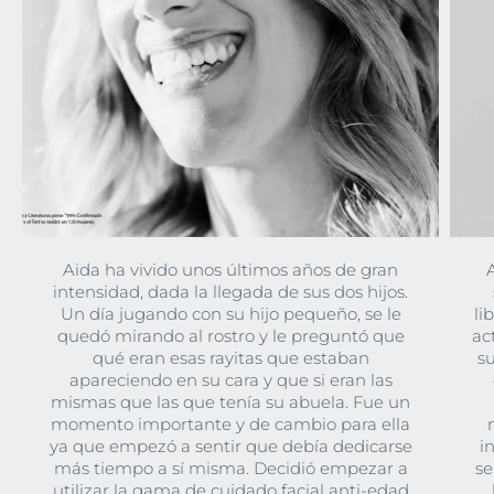
Aida ha vivido unos últimos años de gran
A
intensidad, dada la llegada de sus dos hijos.
Un día jugando con su hijo pequeño, se le
li
quedó mirando al rostro y le preguntó que
ac
qué eran esas rayitas que estaban
su
apareciendo en su cara y que si eran las
mismas que las que tenía su abuela. Fue un
momento importante y de cambio para ella
ya que empezó a sentir que debía dedicarse
i
más tiempo a sí misma. Decidió empezar a
se
utilizar la gama de cuidado facial anti-edad