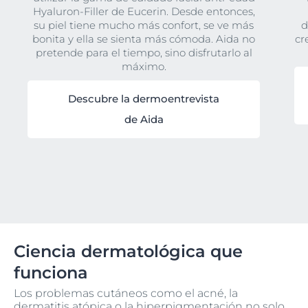
Hyaluron-Filler de Eucerin. Desde entonces,
su piel tiene mucho más confort, se ve más
d
bonita y ella se sienta más cómoda. Aida no
cr
pretende para el tiempo, sino disfrutarlo al
máximo.
Descubre la dermoentrevista
de Aida
Ciencia dermatológica que
funciona
Los problemas cutáneos como el acné, la
dermatitis atópica o la hiperpigmentación no solo