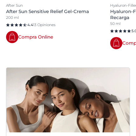
After Sun
Hyaluron-Fille
After Sun Sensitive Relief Gel-Crema
Hyaluron-Fi
Recarga
200 ml
50 ml
4.4
13 Opiniones
5.
Compra Online
Compr