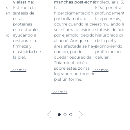
52
y elastina:
manchas post-acné:
molecular (~52
 más
Estimula la
La
kDa) penetra má
te en
síntesis de
hiperpigmentación
profundamente 
estas
postinflamatoria
la epidermis,
la
proteínas
ocurre cuando la piel
estimulando la
ido
estructurales,
se inflama o lesiona,
síntesis de ácido
ropio
ayudando a
por ejemplo, debido
hialurónico prop
restaurar la
al acné. Aunque el
de la piel y
la
firmeza y
área afectada se haya
promoviendo la
elasticidad de
curado, puede
proliferación
la piel.
quedar oscurecida.
celular.
Thiamidol actúa
sobre estas zonas,
Leer más
Leer más
logrando un tono de
piel uniforme.
Leer más