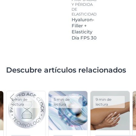
Y PÉRDIDA
DE
ELASTICIDAD
Hyaluron-
Filler +
Elasticity
Día FPS 30
Descubre artículos relacionados
5 min de
5 min de
9 min de
lectura
lectura
lectura