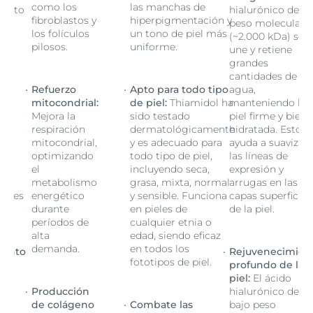
como los
las manchas de
e alto
hialurónico de al
fibroblastos y
hiperpigmentación y
ar
peso molecular
los folículos
un tono de piel más
se
(~2.000 kDa) se
pilosos.
uniforme.
une y retiene
grandes
e
cantidades de
Refuerzo
Apto para todo tipo
agua,
la
mitocondrial:
de piel:
Thiamidol ha
manteniendo la
ien
Mejora la
sido testado
piel firme y bien
to
respiración
dermatológicamente
hidratada. Esto
zar
mitocondrial,
y es adecuado para
ayuda a suavizar
optimizando
todo tipo de piel,
las líneas de
el
incluyendo seca,
expresión y
s
metabolismo
grasa, mixta, normal
arrugas en las
iales
energético
y sensible. Funciona
capas superficial
durante
en pieles de
de la piel.
períodos de
cualquier etnia o
alta
edad, siendo eficaz
demanda.
en todos los
iento
Rejuvenecimien
fototipos de piel.
la
profundo de la
piel:
El ácido
e
Producción
hialurónico de
de colágeno
Combate las
bajo peso