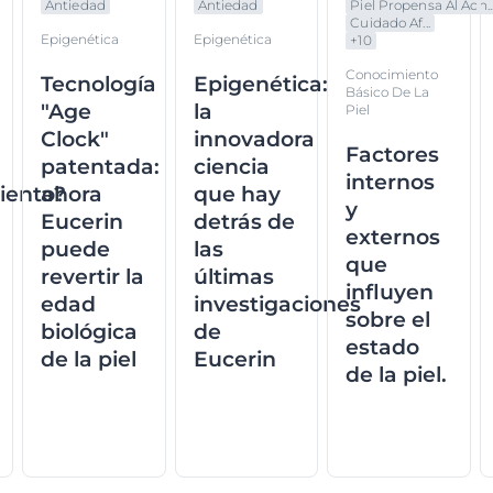
Antiedad
Antiedad
Piel Propensa Al Acn..
Cuidado Af...
Epigenética
Epigenética
+
10
Conocimiento
Tecnología
Epigenética:
Básico De La
"Age
la
Piel
Clock"
innovadora
Factores
patentada:
ciencia
internos
iento?
ahora
que hay
y
Eucerin
detrás de
externos
puede
las
que
revertir la
últimas
influyen
edad
investigaciones
sobre el
biológica
de
estado
de la piel
Eucerin
de la piel.