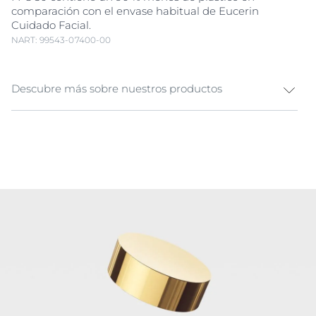
comparación con el envase habitual de Eucerin
Cuidado Facial.
NART: 99543-07400-00
Descubre más sobre nuestros productos
Crema de día antiedad para piel madura Eucerin
Hyaluron-Filler + Elasticity Día FPS 30 es una crema de
día antiedad que rellena las arrugas profundas, mejora
la elasticidad de la piel y reduce las manchas de la
edad. Su fórmula exclusiva ofrece múltiples beneficios
antiedad. La combinación innovadora de Eucerin de
Ácido Hialurónico
de alto y bajo peso molecular
rellena de manera visible las arrugas profundas. El
nuevo Collagen-Elastin Complex, una potente
combinación de
Arctiina
y
Creatina
, revitaliza la
producción de colágeno y aumenta la elasticidad de la
piel.
Thiamidol
, patentado por Eucerin, reduce las
manchas de la edad y evita su reaparición. Para una
piel más lisa, radiante y visiblemente más joven.