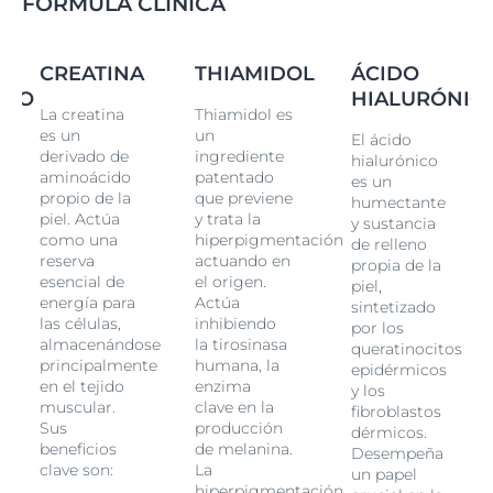
FÓRMULA CLÍNICA
CREATINA
THIAMIDOL
ÁCIDO
ICO
HIALURÓNIC
La creatina
Thiamidol es
es un
un
El ácido
derivado de
ingrediente
hialurónico
aminoácido
patentado
es un
propio de la
que previene
humectante
piel. Actúa
y trata la
y sustancia
como una
hiperpigmentación
de relleno
reserva
actuando en
propia de la
esencial de
el origen.
piel,
energía para
Actúa
sintetizado
las células,
inhibiendo
por los
almacenándose
la tirosinasa
queratinocitos
principalmente
humana, la
epidérmicos
en el tejido
enzima
y los
muscular.
clave en la
fibroblastos
Sus
producción
dérmicos.
beneficios
de melanina.
Desempeña
clave son:
La
un papel
hiperpigmentación