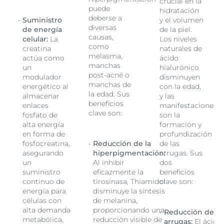
crucial en la
puede
hidratación
deberse a
Suministro
y el volumen
diversas
de energía
de la piel.
causas,
celular:
La
Los niveles
como
creatina
naturales de
melasma,
actúa como
ácido
manchas
un
hialurónico
post-acné o
modulador
disminuyen
manchas de
energético al
con la edad,
la edad. Sus
almacenar
y las
beneficios
es
enlaces
manifestaciones
clave son:
fosfato de
son la
alta energía
formación y
en forma de
profundización
fosfocreatina,
Reducción de la
de las
asegurando
hiperpigmentación:
arrugas. Sus
un
Al inhibir
dos
suministro
eficazmente la
beneficios
continuo de
tirosinasa, Thiamidol
clave son:
energía para
disminuye la síntesis
células con
de melanina,
alta demanda
proporcionando una
e
Reducción de
metabólica,
reducción visible de
ido
arrugas:
El ácido