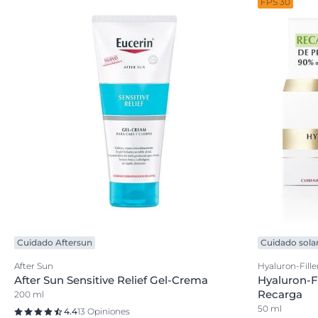
FPS 30
Cuidado Aftersun
Cuidado sola
After Sun
Hyaluron-Fille
After Sun Sensitive Relief Gel-Crema
Hyaluron-Fi
Recarga
200 ml
50 ml
4.4
13 Opiniones