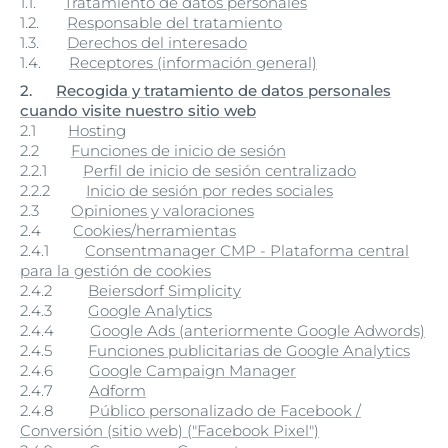
1.1.
Tratamiento de datos personales
1.2.
Responsable del tratamiento
1.3.
Derechos del interesado
1.4.
Receptores (información general)
2.
Recogida y tratamiento de datos personales
cuando visite nuestro sitio web
2.1
Hosting
2.2
Funciones de inicio de sesión
2.2.1
Perfil de inicio de sesión centralizado
2.2.2
Inicio de sesión por redes sociales
2.3
Opiniones y valoraciones
2.4
Cookies/herramientas
2.4.1
Consentmanager CMP - Plataforma central
para la gestión de cookies
2.4.2
Beiersdorf Simplicity
2.4.3
Google Analytics
2.4.4
Google Ads (anteriormente Google Adwords)
2.4.5
Funciones publicitarias de Google Analytics
2.4.6
Google Campaign Manager
2.4.7
Adform
2.4.8
Público personalizado de Facebook /
Conversión (sitio web) ("Facebook Pixel")