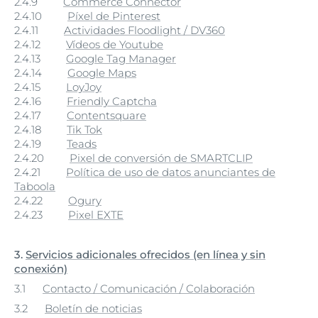
2.4.9
Commerce Connector
2.4.10
Píxel de Pinterest
2.4.11
Actividades Floodlight / DV360
2.4.12
Vídeos de Youtube
2.4.13
Google Tag Manager
2.4.14
Google Maps
2.4.15
LoyJoy
2.4.16
Friendly Captcha
2.4.17
Contentsquare
2.4.18
Tik Tok
2.4.19
Teads
2.4.20
Pixel de conversión de SMARTCLIP
2.4.21
Política de uso de datos anunciantes de
Taboola
2.4.22
Ogury
2.4.23
Pixel EXTE
3.
Servicios adicionales ofrecidos (en línea y sin
conexión)
3.1
Contacto / Comunicación / Colaboración
3.2
Boletín de noticias