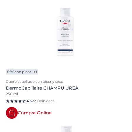
Piel con picor
+1
Cuero cabelludo con picor y seco
DermoCapillaire CHAMPÚ UREA
250 ml
4.6
22 Opiniones
Compra Online