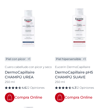
Piel con picor
+1
Piel hipersensible
+1
Cuero cabelludo con picor y seco
Eucerin DermoCapillaire
DermoCapillaire
DermoCapillaire pH5
CHAMPÚ UREA
CHAMPÚ SUAVE
250 ml
250 ml
4.6
22 Opiniones
4.3
12 Opiniones
Compra Online
Compra Online