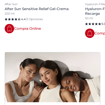
After Sun
Hyaluron-Fille
After Sun Sensitive Relief Gel-Crema
Hyaluron-Fi
Recarga
200 ml
50 ml
4.4
13 Opiniones
5.
Compra Online
Compr