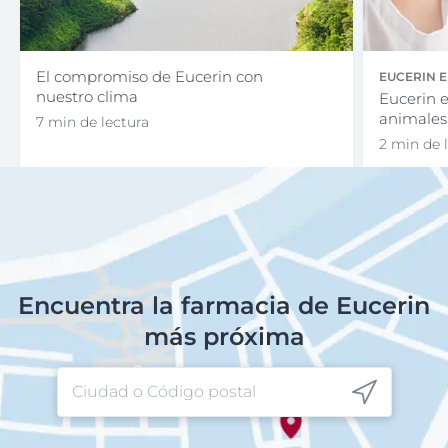
El compromiso de Eucerin con
EUCERIN 
nuestro clima
ANIMALES
Eucerin e
animales
7 min de lectura
2 min de 
Encuentra la farmacia de Eucerin
más próxima