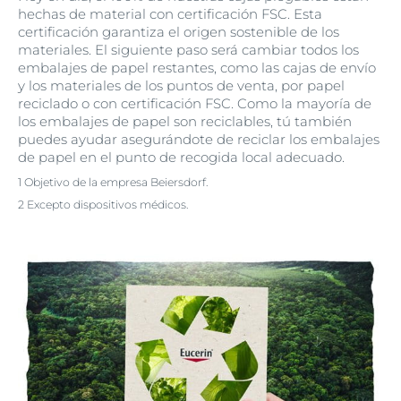
hechas de material con certificación FSC. Esta
certificación garantiza el origen sostenible de los
materiales. El siguiente paso será cambiar todos los
embalajes de papel restantes, como las cajas de envío
y los materiales de los puntos de venta, por papel
reciclado o con certificación FSC. Como la mayoría de
los embalajes de papel son reciclables, tú también
puedes ayudar asegurándote de reciclar los embalajes
de papel en el punto de recogida local adecuado.
1 Objetivo de la empresa Beiersdorf.
2 Excepto dispositivos médicos.