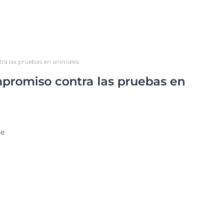
ra las pruebas en animales
promiso contra las pruebas en
le