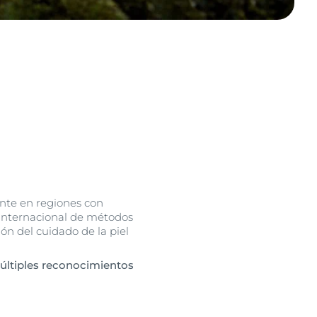
ente en regiones con
 internacional de métodos
ón del cuidado de la piel
múltiples reconocimientos