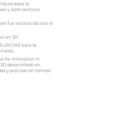
foques para la
ea y siete sectores
piel fue reconocido con el
lar en 3D.
o EUROTAX para la
imales.
e for Innovation in
 3D desarrollado en
das y precisas en tiempo