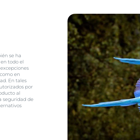
ién se ha
en todo el
 excepciones
, como en
dad. En tales
autorizados por
oducto al
la seguridad de
ernativos