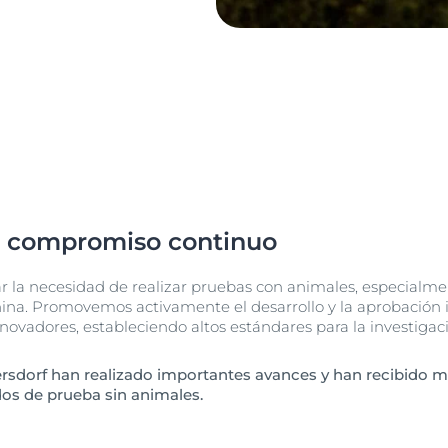
y compromiso continuo
ar la necesidad de realizar pruebas con animales, especialm
hina. Promovemos activamente el desarrollo y la aprobación
novadores, estableciendo altos estándares para la investigaci
ersdorf han realizado importantes avances y han recibido 
os de prueba sin animales.