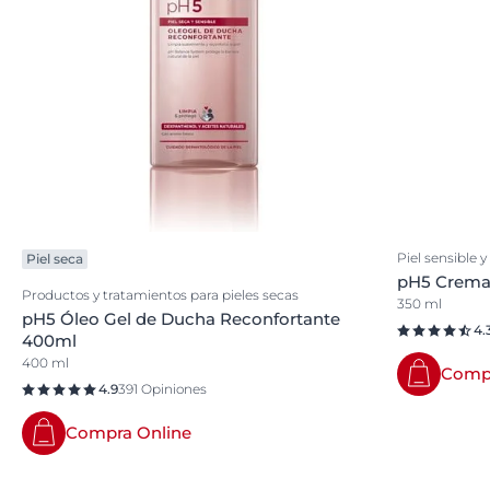
Piel sensible y
Piel seca
pH5 Crema 
Productos y tratamientos para pieles secas
350 ml
pH5 Óleo Gel de Ducha Reconfortante
4.
400ml
400 ml
Compr
4.9
391 Opiniones
Compra Online