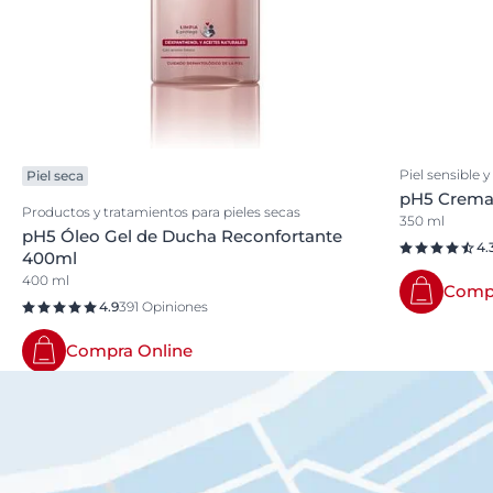
Piel sensible y
Piel seca
pH5 Crema 
Productos y tratamientos para pieles secas
350 ml
pH5 Óleo Gel de Ducha Reconfortante
4.
400ml
400 ml
Compr
4.9
391 Opiniones
Compra Online