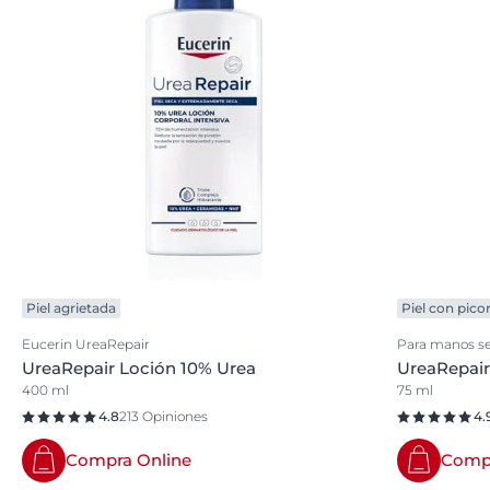
Piel agrietada
Piel con pico
Eucerin UreaRepair
Para manos se
UreaRepair Loción 10% Urea
UreaRepair
400 ml
75 ml
4.8
213 Opiniones
4.
Compra Online
Compr