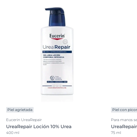
Piel agrietada
Piel con pico
Eucerin UreaRepair
Para manos se
UreaRepair Loción 10% Urea
UreaRepair
400 ml
75 ml