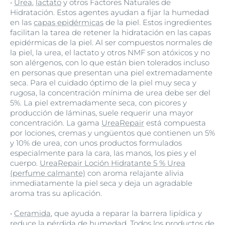
•
Urea
,
lactato
y otros Factores Naturales de
Hidratación. Estos agentes ayudan a fijar la humedad
en las
capas epidérmicas
de la piel. Estos ingredientes
facilitan la tarea de retener la hidratación en las capas
epidérmicas de la piel. Al ser compuestos normales de
la piel, la urea, el lactato y otros NMF son atóxicos y no
son alérgenos, con lo que están bien tolerados incluso
en personas que presentan una piel extremadamente
seca. Para el cuidado óptimo de la piel muy seca y
rugosa, la concentración mínima de urea debe ser del
5%. La piel extremadamente seca, con picores y
producción de láminas, suele requerir una mayor
concentración. La gama
UreaRepair
está compuesta
por lociones, cremas y ungüentos que contienen un 5%
y 10% de urea, con unos productos formulados
especialmente para la cara, las manos, los pies y el
cuerpo.
UreaRepair Loción Hidratante 5 % Urea
(perfume calmante)
con aroma relajante alivia
inmediatamente la piel seca y deja un agradable
aroma tras su aplicación.
•
Ceramida
, que ayuda a reparar la barrera lipídica y
reduce la pérdida de humedad. Todos los productos de