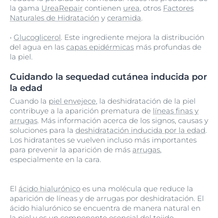
la gama
UreaRepair
contienen
urea
, otros
Factores
Naturales de Hidratación
y
ceramida
.
•
Glucoglicerol
. Este ingrediente mejora la distribución
del agua en las
capas epidérmicas
más profundas de
la piel.
Cuidando la sequedad cutánea inducida por
la edad
Cuando la
piel envejece
, la deshidratación de la piel
contribuye a la aparición prematura de
líneas finas y
arrugas
. Más información acerca de los signos, causas y
soluciones para la
deshidratación inducida por la edad
.
Los hidratantes se vuelven incluso más importantes
para prevenir la aparición de más
arrugas
,
especialmente en la cara.
El
ácido hialurónico
es una molécula que reduce la
aparición de líneas y de arrugas por deshidratación. El
ácido hialurónico se encuentra de manera natural en
la piel y es un componente esencial del tejido