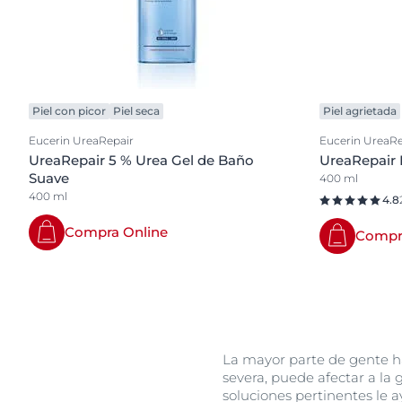
Piel con picor
Piel seca
Piel agrietada
Eucerin UreaRepair
Eucerin UreaRe
UreaRepair 5 % Urea Gel de Baño
UreaRepair 
Suave
400 ml
400 ml
4.8
Compra Online
Compr
La mayor parte de gente h
severa, puede afectar a la
soluciones pertinentes le a