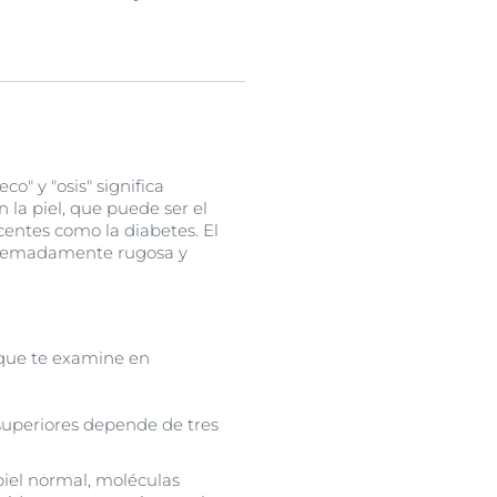
co" y "osis" significa
 la piel, que puede ser el
centes como la diabetes. El
xtremadamente rugosa y
que te examine en
 superiores depende de tres
 piel normal, moléculas