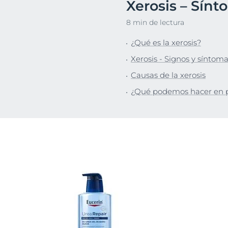
Xerosis – Sínt
Pie
Descubre
8 min de lectura
¿Qué es la xerosis?
Xerosis - Signos y síntom
Causas de la xerosis
¿Qué podemos hacer en p