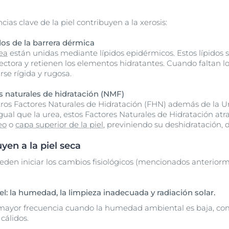
cias clave de la piel contribuyen a la xerosis:
dos de la barrera dérmica
ea
están unidas mediante lípidos epidérmicos. Estos lípidos s
ectora y retienen los elementos hidratantes. Cuando faltan los
rse rígida y rugosa.
s naturales de hidratación (NMF)
ros Factores Naturales de Hidratación (FHN) además de la Ure
l igual que la urea, estos Factores Naturales de Hidratación a
eo
o
capa superior de la piel
, previniendo su deshidratación,
yen a la piel seca
ueden iniciar los cambios fisiológicos (mencionados anterio
el: la humedad, la limpieza inadecuada y radiación solar.
 mayor frecuencia cuando la humedad ambiental es baja, com
cálidos.