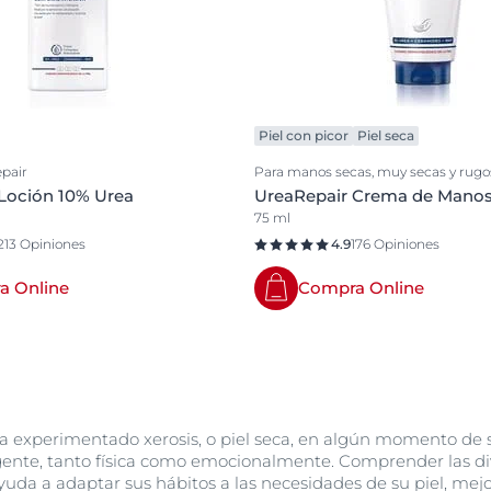
Piel con picor
Piel seca
pair
Para manos secas, muy secas y rugo
Loción 10% Urea
UreaRepair Crema de Manos
75 ml
213 Opiniones
4.9
176 Opiniones
a Online
Compra Online
a experimentado xerosis, o piel seca, en algún momento de 
 gente, tanto física como emocionalmente. Comprender las div
yuda a adaptar sus hábitos a las necesidades de su piel, mejor