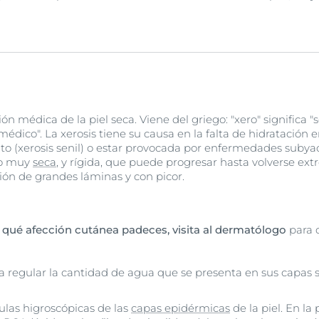
n médica de la piel seca. Viene del griego: "xero" significa "se
édico". La xerosis tiene su causa en la falta de hidratación en
to (xerosis senil) o estar provocada por enfermedades subya
 o muy
seca
, y rígida, que puede progresar hasta volverse e
ón de grandes láminas y con picor.
 qué afección cutánea padeces, visita al dermatólogo
para 
ra regular la cantidad de agua que se presenta en sus capas
culas higroscópicas de las
capas epidérmicas
de la piel. En la