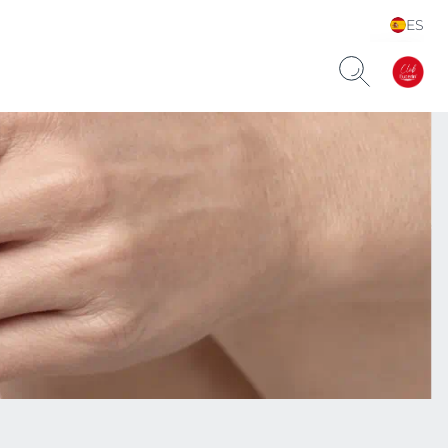
ES
Choose your Language &
Country