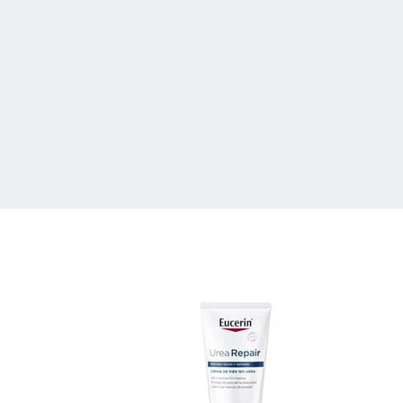
@eucerin_esp
ment
Descubre más en nuestro
Instagram
¡Síguenos!
uctos