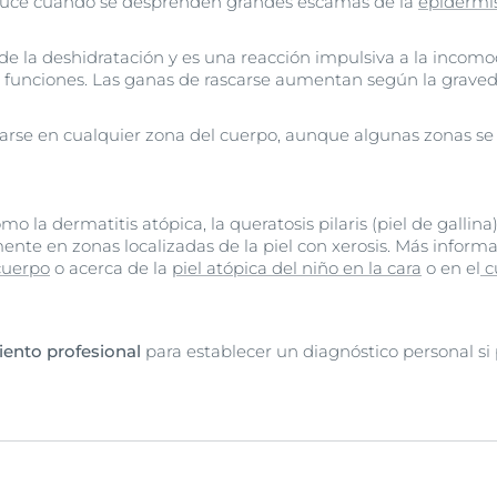
uce cuando se desprenden grandes escamas de la
epidermi
de la deshidratación y es una reacción impulsiva a la incomo
 funciones. Las ganas de rascarse aumentan según la graved
tarse en cualquier zona del cuerpo, aunque algunas zonas s
 la dermatitis atópica, la queratosis pilaris (piel de gallina). 
e en zonas localizadas de la piel con xerosis. Más informaci
cuerpo
o acerca de la
piel atópica del niño en la cara
o en el
c
iento profesional
para establecer un diagnóstico personal si