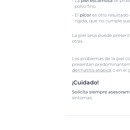
La
piel escamosa
se prod
polvo fino.
El
picor
es otro resultado 
rígida, que no cumple sus
La piel seca puede presen
otras.
Los problemas de la piel como
presentan predominantement
dermatitis atópica
o en el
¡Cuidado!
Solicita siempre asesoram
síntomas.