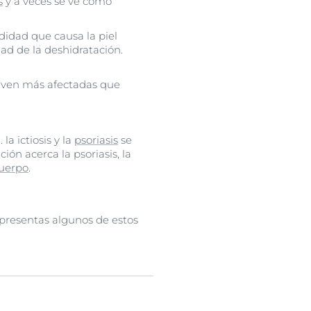
s
y a veces se ve como
didad que causa la piel
ad de la deshidratación.
e ven más afectadas que
la ictiosis y la
psoriasis
se
ón acerca la psoriasis, la
uerpo
.
 presentas algunos de estos