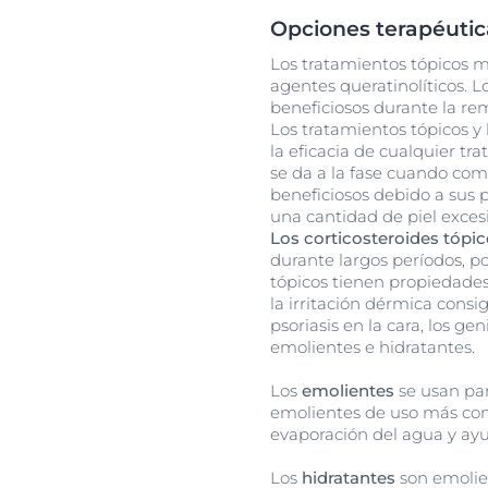
Opciones terapéutic
Los tratamientos tópicos m
agentes queratinolíticos. L
beneficiosos durante la rem
Los tratamientos tópicos y 
la eficacia de cualquier tr
se da a la fase cuando comi
beneficiosos debido a sus p
una cantidad de piel exces
Los corticosteroides tópi
durante largos períodos, po
tópicos tienen propiedades
la irritación dérmica cons
psoriasis en la cara, los ge
emolientes e hidratantes.
Los
emolientes
se usan par
emolientes de uso más com
evaporación del agua y ayu
Los
hidratantes
son emolie