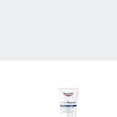
@eucerin_esp
ment
Descubre más en nuestro
Instagram
¡Síguenos!
uctos