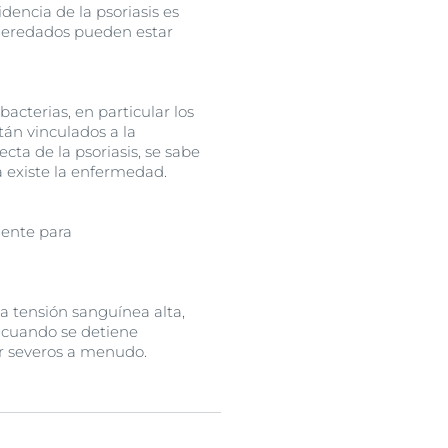
idencia de la psoriasis es
 heredados pueden estar
acterias, en particular los
tán vinculados a la
cta de la psoriasis, se sabe
 existe la enfermedad.
iente para
la tensión sanguínea alta,
 cuando se detiene
er severos a menudo.