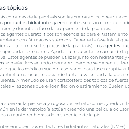
as tópicas
ás comunes de la psoriasis son las cremas o lociones que con
os
productos hidratantes y emolientes
se usan como cuidad
isión y durante la fase de erupciones de la psoriasis.
los agentes queratolíticos son esenciales para el tratamiento 
atamiento con fármacos sistémicos. Durante la fase inicial que
enzan a formarse las placas de la psoriasis). Los
agentes que
ropiedades exfoliantes. Ayudan a reducir las escamas de la p
iva. Estos agentes se pueden utilizar junto con hidratantes y
cos
son efectivos en todo momento, pero no se deben utiliza
r lo que los médicos suelen reservarlos para fases eruptivas. 
 antiinflamatorias, reduciendo tanto la velocidad a la que s
iguiente. A menudo se usan corticosteroides tópicos de fuerz
nitales y las zonas que exigen flexión o estiramiento. Suelen ut
a suavizar la piel seca y rugosa del
estrato córneo
y reducir 
ún en la dermatología actúan creando una película oclusor
da a mantener hidratada la superficie de la piel.
ntes enriquecidos en
factores hidratantes naturales (NMFs)
.