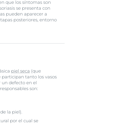
en que los síntomas son
soriasis se presenta con
mas pueden aparecer a
etapas posteriores, entorno
lásica
piel seca
(que
e participan tanto los vasos
 un defecto en el
 responsables son:
e la piel).
ral por el cual se