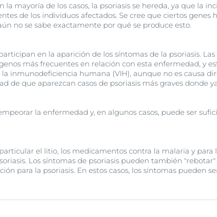
 la mayoría de los casos, la psoriasis se hereda, ya que la inc
entes de los individuos afectados. Se cree que ciertos genes
ro aún no se sabe exactamente por qué se produce esto.
rticipan en la aparición de los síntomas de la psoriasis. Las b
ógenos más frecuentes en relación con esta enfermedad, y es
de la inmunodeficiencia humana (VIH), aunque no es causa dire
ad de que aparezcan casos de psoriasis más graves donde ya
e empeorar la enfermedad y, en algunos casos, puede ser sufic
rticular el litio, los medicamentos contra la malaria y para 
oriasis. Los síntomas de psoriasis pueden también "rebotar"
ón para la psoriasis. En estos casos, los síntomas pueden s