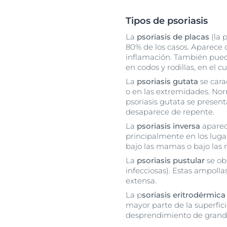
Tipos de psoriasis
La
psoriasis de placas
(la 
80% de los casos. Aparece c
inflamación. También puede
en codos y rodillas, en el 
La
psoriasis gutata
se cara
o en las extremidades. Nor
psoriasis gutata se presen
desaparece de repente.
La
psoriasis inversa
aparece
principalmente en los lugar
bajo las mamas o bajo las n
La
psoriasis pustular
se ob
infecciosas). Estas ampolla
extensa.
La p
soriasis eritrodérmica
mayor parte de la superfic
desprendimiento de grande