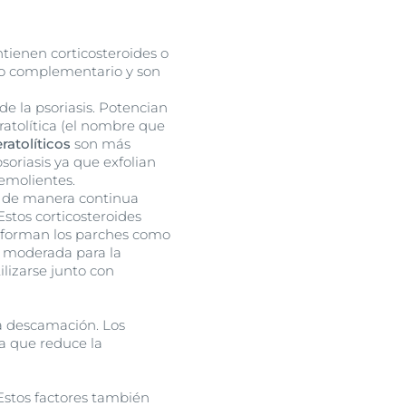
tienen corticosteroides o
o complementario y son
de la psoriasis. Potencian
ratolítica (el nombre que
ratolíticos
son más
soriasis ya que exfolian
 emolientes.
r de manera continua
Estos corticosteroides
e forman los parches como
a moderada para la
ilizarse junto con
la descamación. Los
a que reduce la
 Estos factores también