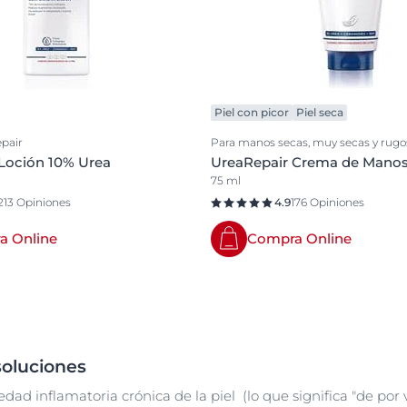
Piel con picor
Piel seca
pair
Para manos secas, muy secas y rugo
Loción 10% Urea
UreaRepair Crema de Manos
75 ml
213 Opiniones
4.9
176 Opiniones
a Online
Compra Online
soluciones
dad inflamatoria crónica de la piel (lo que significa "de por