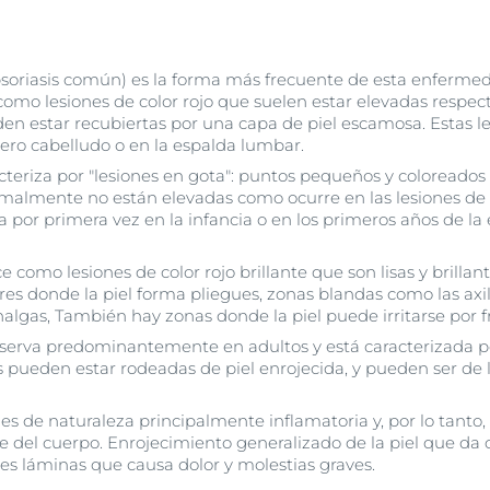
psoriasis común) es la forma más frecuente de esta enferme
omo lesiones de color rojo que suelen estar elevadas respecto
n estar recubiertas por una capa de piel escamosa. Estas le
cuero cabelludo o en la espalda lumbar.
cteriza por "lesiones en gota": puntos pequeños y coloreado
malmente no están elevadas como ocurre en las lesiones de la
ta por primera vez en la infancia o en los primeros años de 
 como lesiones de color rojo brillante que son lisas y brillan
es donde la piel forma pliegues, zonas blandas como las axila
algas, También hay zonas donde la piel puede irritarse por fr
serva predominantemente en adultos y está caracterizada p
s pueden estar rodeadas de piel enrojecida, y pueden ser de 
es de naturaleza principalmente inflamatoria y, por lo tanto, 
ie del cuerpo. Enrojecimiento generalizado de la piel que da
s láminas que causa dolor y molestias graves.