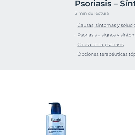
Psoriasis – Sí
Pie
Descubre
5 min de lectura
Causas, síntomas y soluci
Psoriasis – signos y sínto
Causa de la psoriasis
Opciones terapéuticas tó