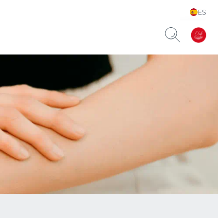
ES
Choose your Language &
Country