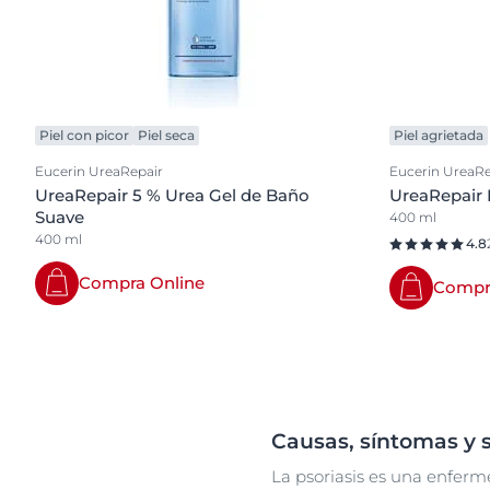
Piel con picor
Piel seca
Piel agrietada
Eucerin UreaRepair
Eucerin UreaRe
UreaRepair 5 % Urea Gel de Baño
UreaRepair 
Suave
400 ml
400 ml
4.8
Compra Online
Compr
Causas, síntomas y 
La psoriasis es una enferme