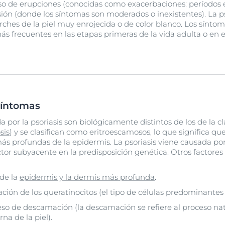
so de erupciones (conocidas como exacerbaciones: períodos 
sión (donde los síntomas son moderados o inexistentes). La p
ches de la piel muy enrojecida o de color blanco. Los sínto
ás frecuentes en las etapas primeras de la vida adulta o en 
 síntomas
a por la psoriasis son biológicamente distintos de los de la c
sis
) y se clasifican como eritroescamosos, lo que significa qu
más profundas de la epidermis. La psoriasis viene causada por
ctor subyacente en la predisposición genética. Otros factores
 de la
epidermis y la dermis más profunda
.
ión de los queratinocitos (el tipo de células predominantes d
eso de descamación (la descamación se refiere al proceso natu
na de la piel).