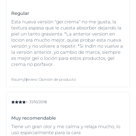
cantidad, el nivel de protección se reducirá
significativamente.
Regular
No permanezca al sol demasiado tiempo, aunque
Esta nueva versión "gel crema" no me gusta, la
use un producto de protección solar. Recuerde que
textura espesa que le cuesta absorber dejando la
la piel puede sufrir daños antes de que las
piel un tanto grasienta. *La anterior version en
quemaduras solares sean visibles.•
locion era mucho mejor, quise probar esta nueva
versión y no volvere a repetir. *Si Indin no vuelve a
La sobreexposición al sol es perjudicial para la
la versión anterior, yo cambio de marca, siempre
salud.
es mejor gel o loción para estos productos, gel
Mantenga a los bebés y a los niños pequeños
crema no porfavor.
alejados de la luz solar directa.
Puede obtener más información sobre cómo cuidar la
Raulmj
Review
:
Opinión de producto
piel expuesta al sol en el efecto del sol en la piel:
prevención y protección y el efecto del sol en la piel de
los niños. Si tiene alguna duda sobre cómo podría
reaccionar su piel ante el sol, o qué nivel de protección
31/10/2018
debería utilizar, consulte con un dermatólogo.
Muy recomendable
Tiene un gran olor y me calma y relaja mucho, lo
uso especialmente para la cara