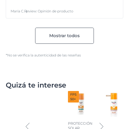
María C.
Review
:
Opinión de producto
Mostrar todos
*No se verifica la autenticidad de las reseñas
Quizá te interese
FPS
50+
PROTECCIÓN
SOLAR