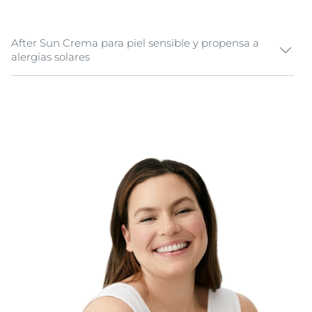
After Sun Crema para piel sensible y propensa a
alergias solares
Eucerin Sun Gel-Crema After Sun es un producto after
sun para piel sensible y propensa a las alergias solares.
Calma y ayuda a regenerar la piel dañada por el sol.
La innovadora fórmula de defensa antioxidante
procede de la alfa-glucosilrutina, que neutraliza los
radicales libres (los principales desencadenantes de
la sensibilidad y la alergia). La fórmula también
incluye licocalcón A para calmar la piel y propiciar la
regeneración.
Esta crema-gel after sun tiene una textura agradable y
se ha demostrado clínica y dermatológicamente que
puede usarse en pieles sensibles y propensas a las
alergias solares. Además,
no contiene fragancias, con
lo que se reduce al mínimo el riesgo de irritación
cutánea.