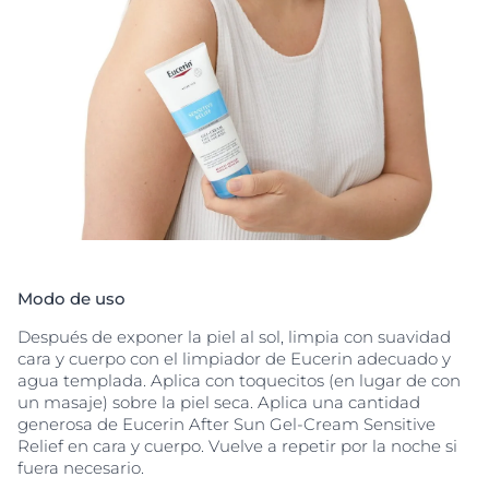
(1) Cumplimos los criterios más exigentes de
protección frente a rayos UVA y UVB definidos por
Cosmetics Europe. Los niveles de protección frente a
los rayos UVA son más altos de lo que recomienda la
normativa europea.
Modo de uso
Después de exponer la piel al sol, limpia con suavidad
cara y cuerpo con el limpiador de Eucerin adecuado y
agua templada. Aplica con toquecitos (en lugar de con
un masaje) sobre la piel seca. Aplica una cantidad
generosa de Eucerin After Sun Gel-Cream Sensitive
Relief en cara y cuerpo. Vuelve a repetir por la noche si
fuera necesario.