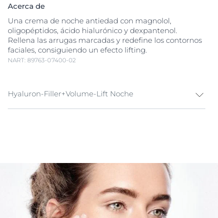
Acerca de
Una crema de noche antiedad con magnolol,
oligopéptidos, ácido hialurónico y dexpantenol.
Rellena las arrugas marcadas y redefine los contornos
faciales, consiguiendo un efecto lifting.
NART: 89763-07400-02
Hyaluron-Filler+Volume-Lift Noche
Eucerin Hyaluron-Filler+Volume-Lift Crema de Noche
para todo tipo de pieles realiza su acción en capas
específicas de la piel para combatir la flacidez, la
reducción del volumen facial
y la pérdida de
definición, aprovechando la noche.
El magnolol, un agente de alta efectividad, mejora la
funcionalidad de las células, aumentando el tamaño y
el volumen de las células que aportan volumen a la
piel. Los oligopéptidos fortalecen la red de colágeno y