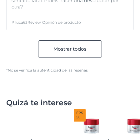
sentado fatal. Pideis hacer una devolución por
otra?
Piluca63
Review
:
Opinión de producto
Mostrar todos
*No se verifica la autenticidad de las reseñas
Quizá te interese
FPS
15