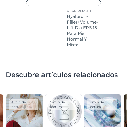
REAFIRMANTE
Hyaluron-
Filler+Volume-
Lift Día FPS 15
Para Piel
Normal Y
Mixta
Descubre artículos relacionados
8 min de
5 min de
5 min de
lectura
lectura
lectura