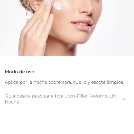
mejoran la renovación del colágeno.* Mientras tanto, el
ácido hialurónico mejora la retención de la humedad
para obtener una superficie dérmica más suave e
hidratada. El dexpantenol mejora la regeneración
nocturna de la piel. Utilizada con regularidad, el
aspecto parece rejuvenecido, restaurando el volumen
y la definición.
*Estudios in vitro
Modo de uso
Aplica por la noche sobre cara, cuello y escote limpios.
Guía paso a paso para Hyaluron-Filler+Volume-Lift
Noche
Tonifica
Aplicar el Eucerin DermatoCLEAN Tónico facial con un