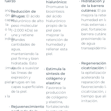
 refuerzo
Hidratación y re
hialurónico:
de la barrera
Promueve la
antenol
cutánea:
El pant
Reducción de
biosíntesis
ención de
mejora la retenc
arrugas:
El ácido
del ácido
as capas
humedad en las 
hialurónico de alto
hialurónico
de la
más externas de 
peso molecular
propio de la
endo la
piel, fortaleciend
(~2.000 kDa) se
piel para
ea y
barrera cutánea 
une y retiene
mejorar la
a pérdida
previniendo la pé
grandes
retención de
de agua
cantidades de
humedad y
ca.
transepidérmica.
agua,
rellenar esta
manteniendo la
piel.
piel firme y bien
n y
hidratada. Esto
Regeneración y
Estimula
ayuda a suavizar
cicatrización:
Est
Estimula la
n,
las líneas de
la epitelización,
síntesis de
expresión y
acelerando la
colágeno y
la piel y
arrugas en las
reparación de la p
elastina:
la
capas superficiales
favoreciendo la
Favorece la
al
de la piel.
cicatrización, al
producción
via la
tiempo que alivia
de colágeno
irritación.
y elastina,
Rejuvenecimiento
fortaleciendo