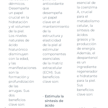
esencial de
dérmicos.
antioxidante
la coenzima
Desempeña
que
A, crucial
un papel
desempeña
para el
crucial en la
un papel
metabolismo
hidratación
clave en el
celular, la
y el volumen
mantenimiento
síntesis de
de la piel.
de la
ácidos
Los niveles
estructura y
grasos y la
naturales de
elasticidad
producción
ácido
de la piel al
de energía.
hialurónico
estimular
Además, el
disminuyen
componentes
dexpantenol
con la edad,
esenciales
es un
y las
de la matriz
ingrediente
manifestaciones
extracelular
regenerador
son la
(ECM). Sus
e hidratante
formación y
beneficios
para la piel.
profundización
clave son:
Sus
de las
beneficios
arrugas. Sus
clave son:
dos
Estimula la
beneficios
síntesis de
clave son:
ácido