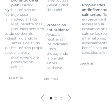
profundo de la
la estructura
piel:
El ácido
y elasticidad
Propiedades
rias y
hialurónico de
de la piel.
antiinflamatorias
duce el
bajo peso
calmantes:
Reduc
o, la
molecular (~52
enrojecimiento, l
kDa) penetra más
aspereza y la
Protección
al
profundamente en
descamación al
antioxidante:
spuestas
la epidermis,
calmar las respu
Ayuda a
, siendo
estimulando la
inflamatorias, si
neutralizar
e
síntesis de ácido
especialmente
los radicales
ra pieles
hialurónico propio
beneficioso para 
libres,
itadas.
de la piel y
sensibles e irrita
protegiendo
promoviendo la
la piel del
proliferación
estrés
Leer más
celular.
oxidativo.
Leer más
Leer más