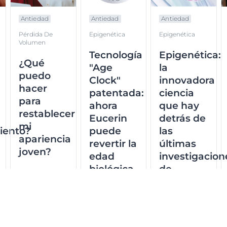
Antiedad
Antiedad
Antiedad
Epigenética
Epigenética
Pérdida De
Volumen
Tecnología
Epigenética:
¿Qué
"Age
la
puedo
Clock"
innovadora
hacer
patentada:
ciencia
para
ahora
que hay
restablecer
Eucerin
detrás de
mi
iento?
puede
las
apariencia
revertir la
últimas
joven?
edad
investigacion
biológica
de
de la piel
Eucerin