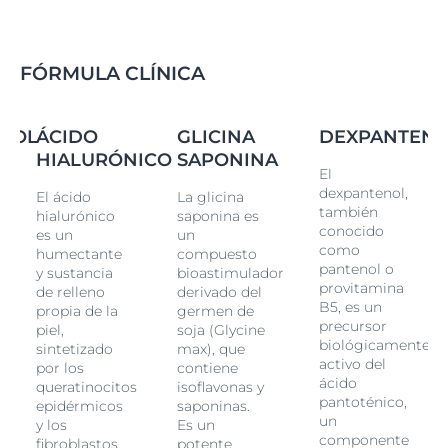
algodón para preparar la piel y que absorba mejor los
ingredientes activos reafirmantes.
Aplicación
FÓRMULA CLÍNICA
Masajea suavemente sobre la piel con movimientos
firmes y ascendentes.
NOL
ÁCIDO
GLICINA
DEXPANTEN
HIALURÓNICO
SAPONINA
El
dexpantenol,
El ácido
La glicina
también
hialurónico
saponina es
conocido
es un
un
como
humectante
compuesto
pantenol o
y sustancia
bioastimulador
provitamina
de relleno
derivado del
B5, es un
propia de la
germen de
precursor
piel,
soja (Glycine
e
biológicamente
sintetizado
max), que
activo del
por los
contiene
ácido
queratinocitos
isoflavonas y
pantoténico,
epidérmicos
saponinas.
un
y los
Es un
componente
fibroblastos
potente