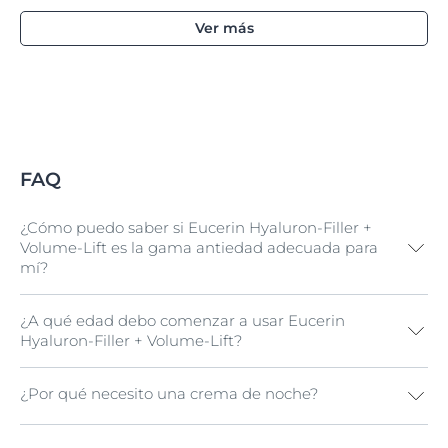
Ver más
FAQ
¿Cómo puedo saber si Eucerin Hyaluron-Filler +
Volume-Lift es la gama antiedad adecuada para
mí?
¿A qué edad debo comenzar a usar Eucerin
La gama Eucerin Hyaluron-Filler + Volume-Lift se ha
Hyaluron-Filler + Volume-Lift?
formulado especialmente para rellenar las arrugas
marcadas y redefinir los contornos faciales a fin de
conseguir un efecto lifting.
Aunque nuestra piel es tan
¿Por qué necesito una crema de noche?
Nuestra piel es tan diferente como nosotros mismos,
única como nosotros mismos, y la piel envejece de
de modo que la respuesta a esta pregunta varía según
manera diferente dependiendo de nuestra genética y
la persona y depende de muchos factores, tanto
estilo de vida, estas irregularidades suelen convertirse