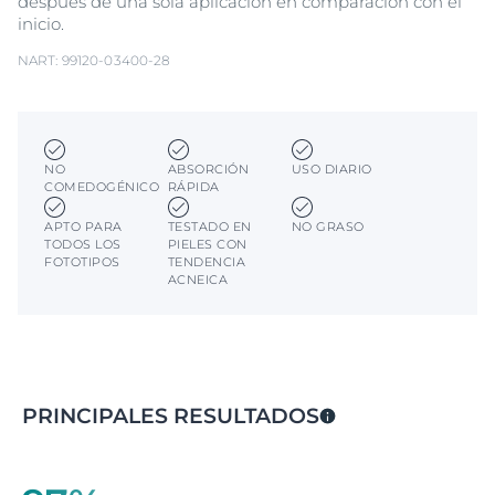
después de una sola aplicación en comparación con el
inicio.
NART: 99120-03400-28
NO
ABSORCIÓN
USO DIARIO
COMEDOGÉNICO
RÁPIDA
APTO PARA
TESTADO EN
NO GRASO
TODOS LOS
PIELES CON
FOTOTIPOS
TENDENCIA
ACNEICA
PRINCIPALES RESULTADOS