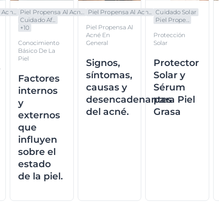
Acn...
Piel Propensa Al Acn...
Piel Propensa Al Acn...
Cuidado Solar
Cuidado Af...
Piel Prope...
Piel Propensa Al
+
10
Acné En
Protección
Conocimiento
General
Solar
Básico De La
Piel
Signos,
Protector
s
síntomas,
Solar y
Factores
causas y
Sérum
internos
desencadenantes
para Piel
y
del acné.
Grasa
externos
que
influyen
sobre el
estado
de la piel.