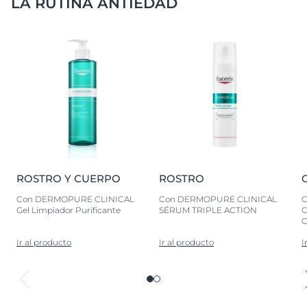
LA RUTINA ANTIEDAD
ROSTRO Y CUERPO
ROSTRO
Con DERMOPURE CLINICAL
Con DERMOPURE CLINICAL
C
Gel Limpiador Purificante
SÉRUM TRIPLE ACTION
Ir al producto
Ir al producto
I