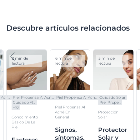
Descubre artículos relacionados
9 min de
6 min de
5 min de
lectura
lectura
lectura
Acn...
Piel Propensa Al Acn...
Piel Propensa Al Acn...
Cuidado Solar
Cuidado Af...
Piel Prope...
Piel Propensa Al
+
10
Acné En
Protección
Conocimiento
General
Solar
Básico De La
Piel
Signos,
Protector
s
síntomas,
Solar y
Factores