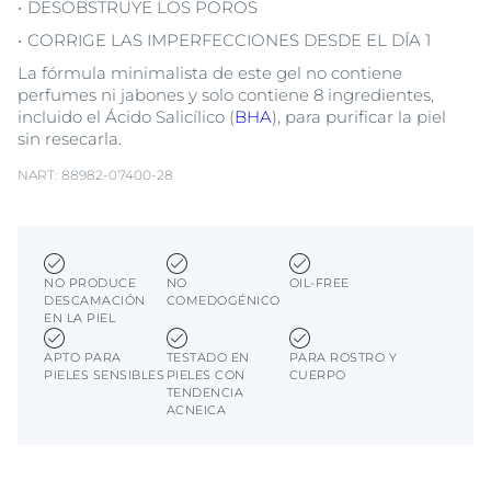
DESOBSTRUYE LOS POROS
CORRIGE LAS IMPERFECCIONES DESDE EL DÍA 1
La fórmula minimalista de este gel no contiene
perfumes ni jabones y solo contiene 8 ingredientes,
incluido el Ácido Salicílico (
BHA
), para purificar la piel
sin resecarla.
NART: 88982-07400-28
NO PRODUCE
NO
OIL-FREE
DESCAMACIÓN
COMEDOGÉNICO
EN LA PIEL
APTO PARA
TESTADO EN
PARA ROSTRO Y
PIELES SENSIBLES
PIELES CON
CUERPO
TENDENCIA
ACNEICA