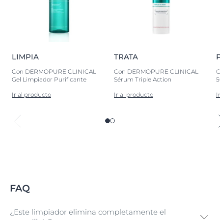
LIMPIA
TRATA
Con DERMOPURE CLINICAL
Con DERMOPURE CLINICAL
C
Gel Limpiador Purificante
Sérum Triple Action
5
Ir al producto
Ir al producto
I
FAQ
¿Este limpiador elimina completamente el