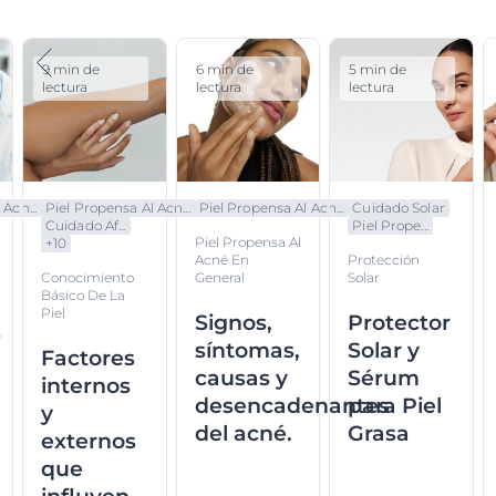
9 min de
6 min de
5 min de
lectura
lectura
lectura
Acn...
Piel Propensa Al Acn...
Piel Propensa Al Acn...
Cuidado Solar
Cuidado Af...
Piel Prope...
Piel Propensa Al
+
10
Acné En
Protección
Conocimiento
General
Solar
Básico De La
Piel
Signos,
Protector
s
síntomas,
Solar y
Factores
causas y
Sérum
internos
desencadenantes
para Piel
y
del acné.
Grasa
externos
que