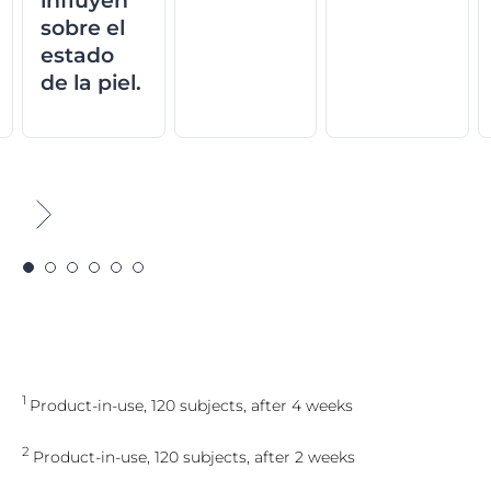
influyen
sobre el
estado
de la piel.
1
Product-in-use, 120 subjects, after 4 weeks
2
Product-in-use, 120 subjects, after 2 weeks