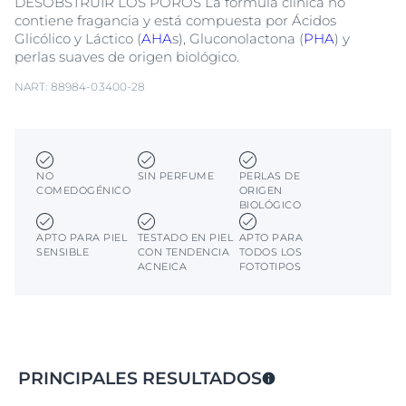
DESOBSTRUIR LOS POROS La fórmula clínica no
contiene fragancia y está compuesta por Ácidos
Glicólico y Láctico (
AHA
s), Gluconolactona (
PHA
) y
perlas suaves de origen biológico.
NART: 88984-03400-28
NO
SIN PERFUME
PERLAS DE
COMEDOGÉNICO
ORIGEN
BIOLÓGICO
APTO PARA PIEL
TESTADO EN PIEL
APTO PARA
SENSIBLE
CON TENDENCIA
TODOS LOS
ACNEICA
FOTOTIPOS
PRINCIPALES RESULTADOS