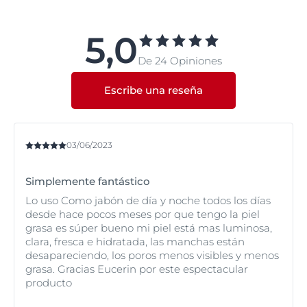
de lo que algunos puedan pensar. Está más
relacionado con la producción de grasa de la piel, los
poros obstruidos y las bacterias. Sin embargo, usar los
5,0
productos adecuados es clave. Los geles limpiadores
De 24 Opiniones
diseñados específicamente para piel con tendencia
acneica son mucho más eficaces que las alternativas
agresivas a base de jabón, ya que limpian suavemente
Escribe una reseña
sin eliminar los aceites naturales de la piel.
03/06/2023
Simplemente fantástico
Lo uso Como jabón de día y noche todos los días
desde hace pocos meses por que tengo la piel
grasa es súper bueno mi piel está mas luminosa,
clara, fresca e hidratada, las manchas están
desapareciendo, los poros menos visibles y menos
grasa. Gracias Eucerin por este espectacular
producto