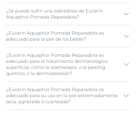
¿Se puede sufrir una sobredosis de Eucerin
Sí, tiene una capacidad clínicamente comprobada
Aquaphor Pomada Reparadora?
para acelerar la regeneración de la piel.
¿Eucerin Aquaphor Pomada Reparadora es
No; es un producto para el cuidado tópico de la piel y
adecuado para la piel de los bebés?
no es posible sufrir una sobredosis. Sin embargo,
recomendamos no aplicar demasiada, ya que la piel
sólo puede requerir cierta cantidad (que varía según el
¿Eucerin Aquaphor Pomada Reparadora es
Sí, es lo bastante suave como para utilizarla en la piel
estado de la piel).
adecuado para el tratamiento dermatológico
de los bebés, y es excelente para calmar las irritaciones
superficial, como la laserterapia, o el peeling
del pañal.
químico, o la dermoabrasión?
¿Eucerin Aquaphor Pomada Reparadora es
Si, tiene una efectividad clínicamente probada para
adecuado para su uso en la piel extremadamente
suavizar y curar la piel que se ha sometido
seca, agrietada o cuarteada?
recientemente a un tratamiento dermatológico
superficial, como la laserterapia, un peeling químico o
la dermoabrasión.
Si, es efectivo para suavizar la
piel que está
extremadamente seca, agrietada o cuarteada
.