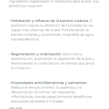
ingrediente regenerador e hidratante para la piel. Sus
capacidad clínicamente comprobada para acelerar la
beneficios clave son:
regeneración de la piel. También contienen glicerina
para hidratar y fortalecer la barrera cutánea. Además
de su efectividad a la hora de potenciar la curación,
Hidratación y refuerzo de la barrera cutánea:
El
también acondiciona y calma la piel y tiene una
pantenol mejora la retención de humedad en las
eficacia clínicamente comprobada en el tratamiento
capas más externas de la piel, fortaleciendo la
de la piel seca, agrietada, desescamada o irritada tras
barrera cutánea y previniendo la pérdida de agua
un tratamiento dermatológico superficial como la
transepidérmica.
laserterapia, el peeling químico o la dermoabrasión.
También se recomienda para el cuidado de la piel en
la xerosis, en la piel seca de origen ocupacional.
Regeneración y cicatrización:
Estimula la
Además es lo bastante suave como para utilizarlo en
epitelización, acelerando la reparación de la piel y
los bebés, y es excelente para calmar las irritaciones
favoreciendo la cicatrización, al tiempo que alivia
del pañal. Sólo tiene un número mínimo de
la irritación.
ingredientes y, por lo tanto, es bien tolerado. Eucerin
Aqua
phor Pomada Reparadora es bien tolerado por la
piel, es suave, no acnógeno, es acomedógeno, inodoro,
Propiedades antiinflamatorias y calmantes:
y está libre de fragancias, colorantes, alcohol y
Reduce el enrojecimiento, la aspereza y la
conservantes que pueden causar irritación o
descamación al calmar las respuestas
dermatitis por contacto.
inflamatorias, siendo especialmente beneficioso
para pieles sensibles e irritadas.
Leer más