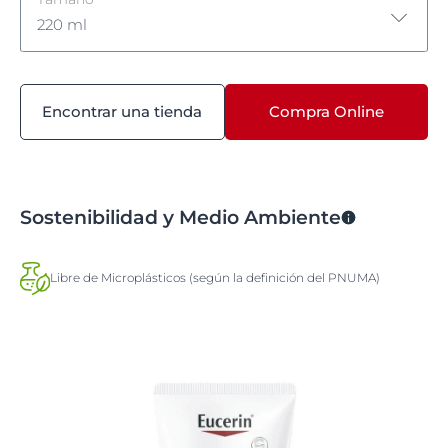
220 ml
88.9 ML
Encontrar una tienda
Compra Online
7 G
45 ml
220 ml
Sostenibilidad y Medio Ambiente
Libre de Microplásticos (según la definición del PNUMA)