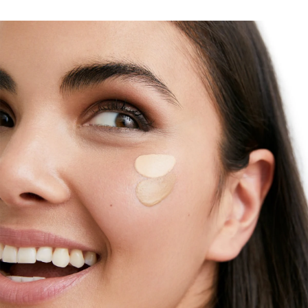
energía (HEVL)
también puede desencadenar
radicales libres que agreden la piel todavía más. Sun
Face Oil Control FPS 50+ tono claro es un protector
solar facial con color para piel grasa y con tendencia
acneica. Advanced Spectral Technology combina filtros
fotoestables y de amplio espectro frente a rayos UVA y
UVB. Ofrece una protección muy alta contra los rayos
UV y contiene Licocalcón A para neutralizar los
radicales libres producidos por la luz UV y HEVL, así
como Ácido Glicirretínico para estimular los
mecanismos de reparación del ADN de la piel. Los
pigmentos de color proporcionan un tono de piel más
uniforme. La tecnología reguladora del sebo, con L-
carnitina y pigmentos absorbentes, da a la piel un
acabado seco e inmediato y un efecto antibrillos
duradero de hasta 12 horas. Eucerin Sun Gel-Cream Oil
Control FPS 50+ tono claro no contiene fragancias y su
textura es ultraligera y no grasa.