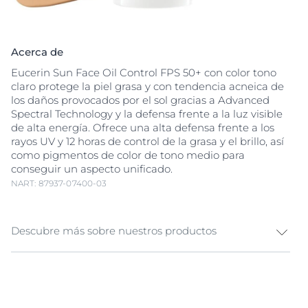
Acerca de
Eucerin Sun Face Oil Control FPS 50+ con color tono
claro protege la piel grasa y con tendencia acneica de
los daños provocados por el sol gracias a Advanced
Spectral Technology y la defensa frente a la luz visible
de alta energía. Ofrece una alta defensa frente a los
rayos UV y 12 horas de control de la grasa y el brillo, así
como pigmentos de color de tono medio para
conseguir un aspecto unificado.
NART: 87937-07400-03
Descubre más sobre nuestros productos
Protector solar facial para piel grasa y con tendencia
acneica La luz UV es la principal causa de daño en la
piel provocado por el sol, pero la
luz visible de alta