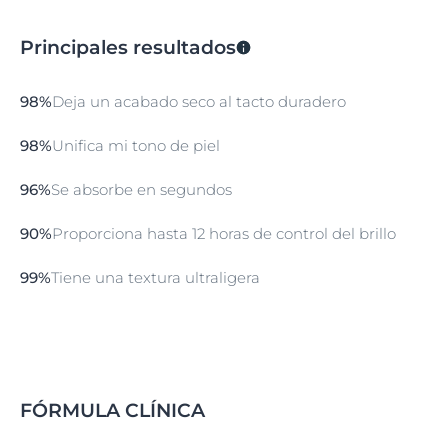
solar de factor muy alto si estás tomando medicación
para el acné o has usado un producto peeling, ya que
Principales resultados
ambos tratamientos pueden potenciar la sensibilidad
de la piel al sol.
98%
Deja un acabado seco al tacto duradero
98%
Unifica mi tono de piel
96%
Se absorbe en segundos
90%
Proporciona hasta 12 horas de control del brillo
99%
Tiene una textura ultraligera
FÓRMULA CLÍNICA