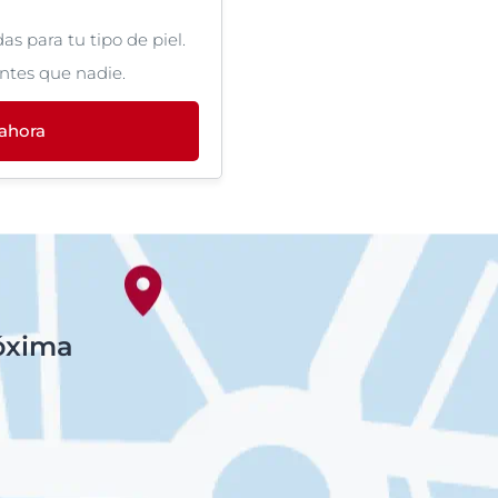
s para tu tipo de piel.
ntes que nadie.
 ahora
róxima