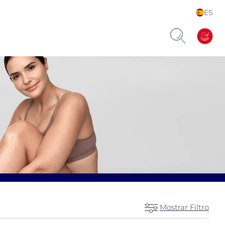
ES
Choose your Language &
Country
Mostrar Filtro