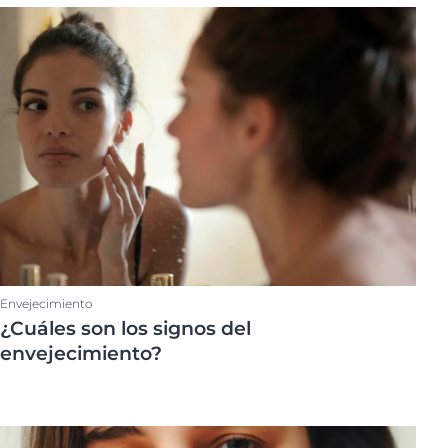
@eucerin_esp
Parte del cuerpo
ment
Descubre más en nuestro
Face
Instagram
Hidratación corporal
¡Síguenos!
Problemas del cuero cabelludo
Productos para el rostro
Envejecimiento
¿Cuáles son los signos del
envejecimiento?
uctos