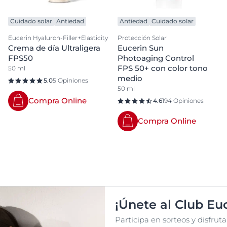
Cuidado solar
Antiedad
Antiedad
Cuidado solar
Eucerin Hyaluron-Filler+Elasticity
Protección Solar
Crema de día Ultraligera
Eucerin Sun
FPS50
Photoaging Control
FPS 50+ con color tono
50 ml
medio
5.0
5 Opiniones
50 ml
Compra Online
4.6
194 Opiniones
Compra Online
¡Únete al Club Euc
Participa en sorteos y disfru