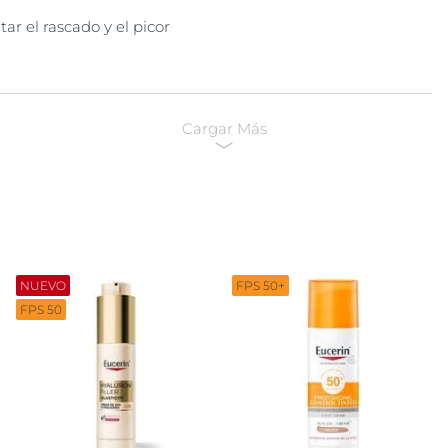
ar el rascado y el picor
Cargar Más
NUEVO
FPS 50+
FPS 50