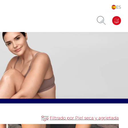
ES
Choose your Language &
Country
Filtrado por Piel seca y agrietada