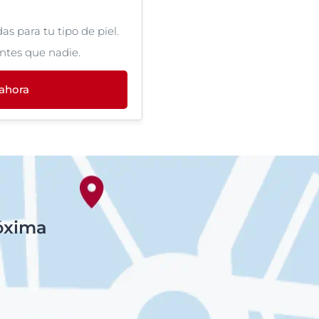
s para tu tipo de piel.
ntes que nadie.
 ahora
róxima