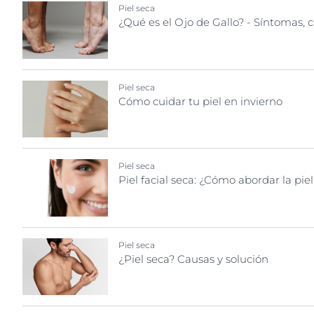
Pie
Problemas de la piel
Piel seca
¿Qué es el Ojo de Gallo? - Síntomas, 
Descubre
Antiedad
Cuidado Aftersun
Cuidado solar
Piel seca
Cómo cuidar tu piel en invierno
Desodorantes y antitranspirantes
Piel agrietada
Piel atópica
Piel con picor
Piel seca
Piel facial seca: ¿Cómo abordar la piel
Piel con tendencia al enrojecimiento
Piel irritada
Piel seca
¿Piel seca? Causas y solución