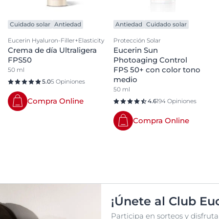
Cuidado solar
Antiedad
Antiedad
Cuidado solar
Eucerin Hyaluron-Filler+Elasticity
Protección Solar
Crema de día Ultraligera
Eucerin Sun
FPS50
Photoaging Control
FPS 50+ con color tono
50 ml
medio
5.0
5 Opiniones
50 ml
Compra Online
4.6
194 Opiniones
Compra Online
¡Únete al Club Euc
Participa en sorteos y disfru