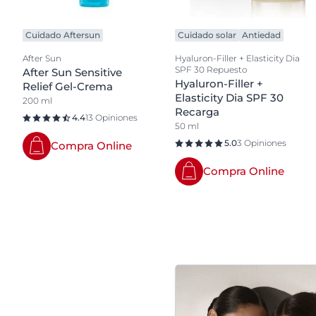
Cuidado Aftersun
Cuidado solar
Antiedad
After Sun
Hyaluron-Filler + Elasticity Dia
SPF 30 Repuesto
After Sun Sensitive
Hyaluron-Filler +
Relief Gel-Crema
Elasticity Dia SPF 30
200 ml
Recarga
4.4
13 Opiniones
50 ml
5.0
3 Opiniones
Compra Online
Compra Online