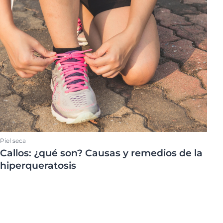
@eucerin_esp
Parte del cuerpo
ment
Descubre más en nuestro
Face
Instagram
Hidratación corporal
¡Síguenos!
Problemas del cuero cabelludo
Productos para el rostro
Piel seca
Callos: ¿qué son? Causas y remedios de la
hiperqueratosis
uctos