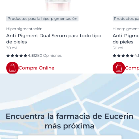
Productos para la hiperpigmentación
Productos pa
Hiperpigmentación
Hiperpigment
Anti-Pigment Dual Serum para todo tipo
Anti-Pigme
de pieles
de pieles
30 ml
50 ml
4.8
1280 Opiniones
4.
Compra Online
Compr
Encuentra la farmacia de Eucerin
más próxima