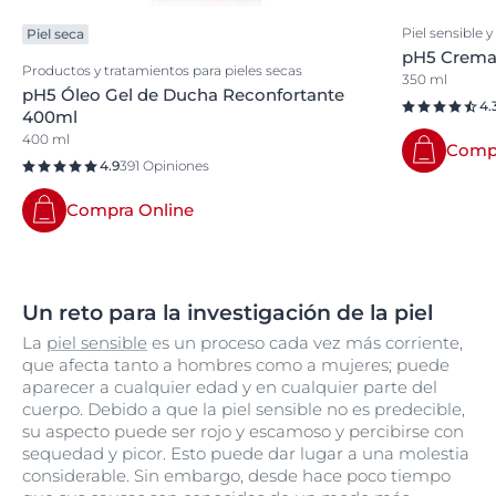
Piel sensible y
Piel seca
pH5 Crema 
Productos y tratamientos para pieles secas
350 ml
pH5 Óleo Gel de Ducha Reconfortante
4.
400ml
400 ml
Compr
4.9
391 Opiniones
Compra Online
Un reto para la investigación de la piel
La
piel sensible
es un proceso cada vez más corriente,
que afecta tanto a hombres como a mujeres; puede
aparecer a cualquier edad y en cualquier parte del
cuerpo. Debido a que la piel sensible no es predecible,
su aspecto puede ser rojo y escamoso y percibirse con
sequedad y picor. Esto puede dar lugar a una molestia
considerable. Sin embargo, desde hace poco tiempo