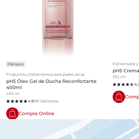
Piel sensible y
Piel seca
pH5 Crema 
Productos y tratamientos para pieles secas
350 ml
pH5 Óleo Gel de Ducha Reconfortante
4.
400ml
400 ml
Compr
4.9
391 Opiniones
Compra Online