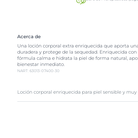
Acerca de
Una loción corporal extra enriquecida que aporta un
duradera y protege de la sequedad. Enriquecida con 
fórmula calma e hidrata la piel de forma natural, ap
bienestar inmediato.
NART: 63013-07400-30
Loción corporal enriquecida para piel sensible y muy
La piel sensible necesita un cuidado especial para resi
estresores diarios. Protege y cuida tu piel sensible c
Loción y experimenta una nueva sensación de bienest
Enriquecida con dexpantenol al 5%, la fórmula calma 