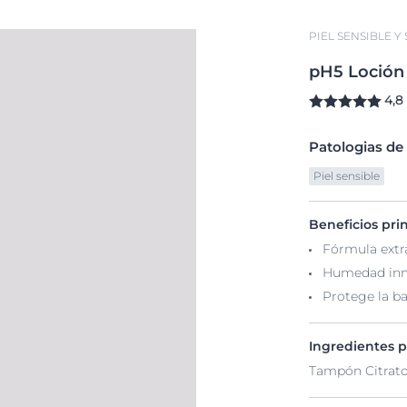
PIEL SENSIBLE Y
pH5
Loció
4,8
Patologias de 
Piel sensible
Beneficios pri
Fórmula extr
Humedad inm
Protege la ba
Ingredientes p
Tampón Citrat