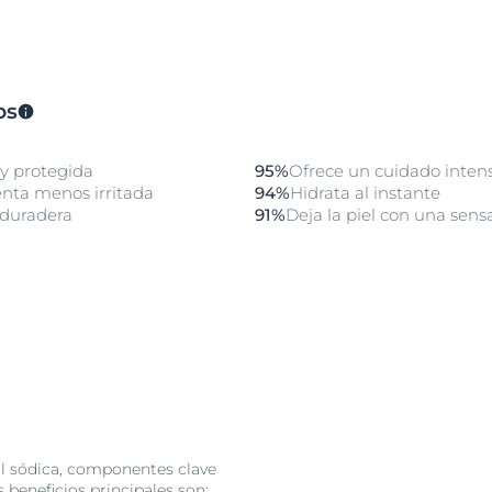
os
 y protegida
95%
Ofrece un cuidado inten
enta menos irritada
94%
Hidrata al instante
 duradera
91%
Deja la piel con una sen
al sódica, componentes clave
s beneficios principales son: