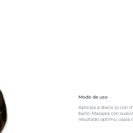
ncluso la piel
ón.
ción Enriquecida
gias de tipo 1 (p.
Modo de uso
Aplícala a diario (o con m
baño. Masajea con suavi
resultado óptimo, úsala 