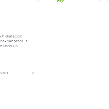
a hidratación
dexpantenol, la
ortando un
 seca
stir los
on Eucerin pH5
ar en la piel.
e hidrata la piel