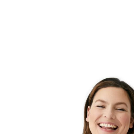
de forma natural, aportando un bienestar inmediato.
La piel está hidratada y su nivel de pH se estabiliza. I
más sensible recupera su bienestar, fuerza y protecci
Uso diario para una piel suave y lisa. Eucerin pH5 Lo
F es apta para uso diario en la piel propensa a las aler
ej., rinitis alérgica) y niños a partir de tres años.