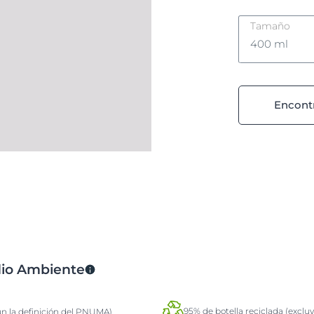
Tamaño
400 ml
400 ml
Encontr
1000 ml
dio Ambiente
95% de botella reciclada (excluy
ún la definición del PNUMA)