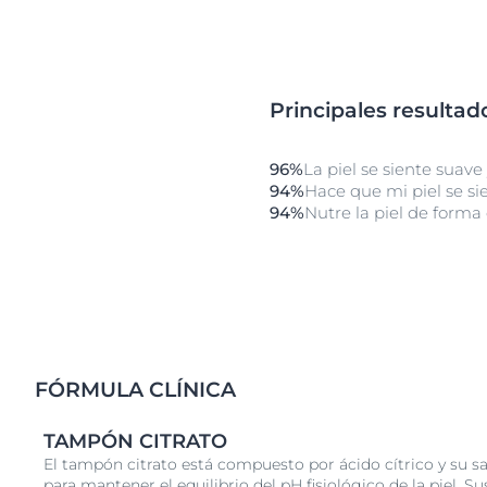
Principales resultad
96%
La piel se siente suave
94%
Hace que mi piel se si
94%
Nutre la piel de forma
FÓRMULA CLÍNICA
TAMPÓN CITRATO
El tampón citrato está compuesto por ácido cítrico y su s
para mantener el equilibrio del pH fisiológico de la piel. Su