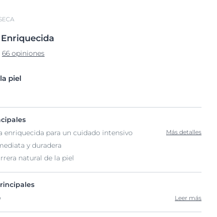
 SECA
n
Enriquecida
66 opiniones
la piel
ncipales
a enriquecida para un cuidado intensivo
Más detalles
ediata y duradera
rrera natural de la piel
rincipales
o
Leer más