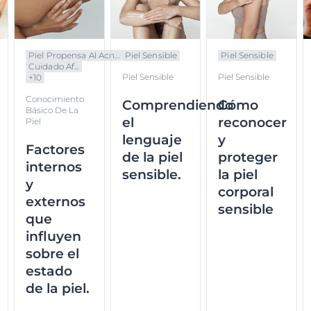
Piel Propensa Al Acn...
Piel Sensible
Piel Sensible
Cuidado Af...
Piel Sensible
Piel Sensible
+
10
Conocimiento
Comprendiendo
Cómo
Básico De La
el
reconocer
Piel
lenguaje
y
Factores
de la piel
proteger
internos
sensible.
la piel
y
corporal
externos
sensible
que
influyen
sobre el
estado
de la piel.