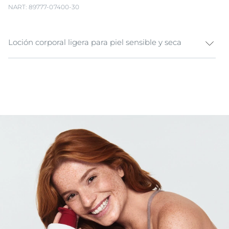
NART: 89777-07400-30
Loción corporal ligera para piel sensible y seca
Protege y cuida tu piel sensible con Eucerin pH5
Loción Ligera y experimenta una nueva sensación de
bienestar en la piel. La piel sensible necesita un
cuidado especial para resistir los estresores diarios.
Enriquecida con dexpantenol al 5%, calma e hidrata la
piel de forma natural, aportando un bienestar
inmediato.
La piel está hidratada y su nivel de pH se estabiliza.
Incluso la piel más sensible recupera su bienestar,
fuerza y protección.