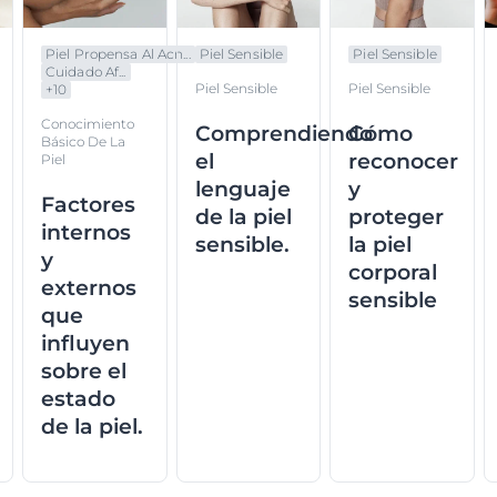
Piel Propensa Al Acn...
Piel Sensible
Piel Sensible
Cuidado Af...
Piel Sensible
Piel Sensible
+
10
Conocimiento
Comprendiendo
Cómo
Básico De La
el
reconocer
Piel
lenguaje
y
Factores
de la piel
proteger
internos
sensible.
la piel
y
corporal
externos
sensible
que
influyen
sobre el
estado
de la piel.