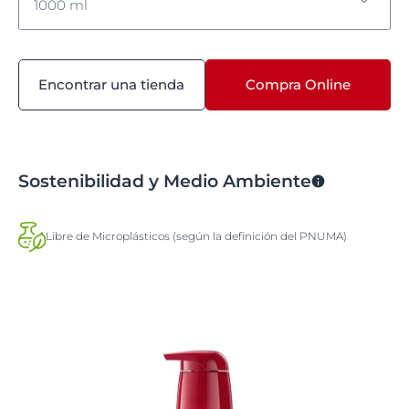
1000 ml
400 ml
Encontrar una tienda
Compra Online
1000 ml
Sostenibilidad y Medio Ambiente
Libre de Microplásticos (según la definición del PNUMA)