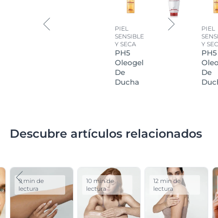
PIEL
PIEL
SENSIBLE
SENS
Y SECA
Y SE
PH5
PH5
Oleogel
Oleo
De
De
Ducha
Duc
Descubre artículos relacionados
9 min de
10 min de
12 min de
lectura
lectura
lectura