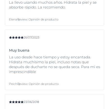
La llevo usando muchos años. Hidrata la piel y se
Todos los productos de la gama Eucerin pH5 son
absorbe rápido. La recomiendo.
perfectamente compatibles con la piel sensible y muy
seca.
Elena
Review
:
Opinión de producto
26/07/2023
Muy buena
La uso desde hace tiempo y estoy encantada.
Hidrata muchísimo la piel, incluso notas que
después de ducharte no se queda seca. Para mí es
imprescindible
Peich
Review
:
Opinión de producto
23/06/2018