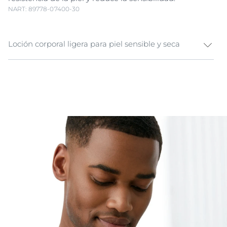
NART: 89778-07400-30
Loción corporal ligera para piel sensible y seca
Protege y cuida tu piel sensible con Eucerin pH5
Loción Ligera y experimenta una nueva sensación de
bienestar en la piel. La piel sensible necesita un
cuidado especial para resistir los estresores diarios.
Enriquecida con dexpantenol al 5%, calma e hidrata la
piel de forma natural, aportando un bienestar
inmediato.
La piel está hidratada y su nivel de pH se estabiliza.
Incluso la piel más sensible recupera su bienestar,
fuerza y protección.