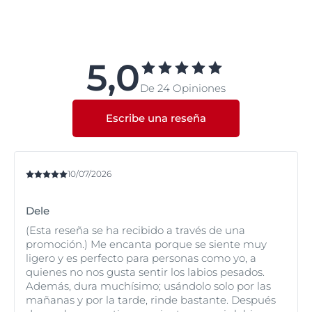
Los productos de Eucerin Piel Sensible se han
desarrollado especialmente para combinar una
excelente protección de la piel con una formidable
regeneración y una tolerabilidad clínicamente
5,0
probada. Sin embargo y en general, si va a usar un
De 24 Opiniones
nuevo producto, aplíquelo previamente en la cara
interna de la muñeca. Si no aparece enrojecimiento,
inflamación o picor, se puede suponer que el producto
Escribe una reseña
es compatible con su piel.
Consulte con su dermatólogo o con el farmacéutico si
presenta síntomas que le provocan preocupación.
10/07/2026
Dele
(Esta reseña se ha recibido a través de una
promoción.) Me encanta porque se siente muy
ligero y es perfecto para personas como yo, a
quienes no nos gusta sentir los labios pesados.
Además, dura muchísimo; usándolo solo por las
mañanas y por la tarde, rinde bastante. Después