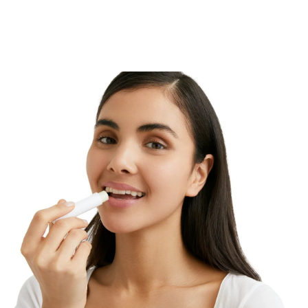
Eucerin Protector Labial se ha formulado
especialmente para labios secos, ásperos y sensibles. El
dexpantenol y la vitamina E protegen frente a los
factores externos del día a día, como la exposición a
rayos UV y una hidratación insuficiente, y además
calman e hidratan.
Aplique a intervalos regulares para aliviar con rapidez
y proteger de forma continuada. Con FPS 15.