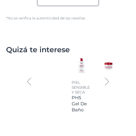
*No se verifica la autenticidad de las reseñas
Quizá te interese
PIEL
SENSIBLE
Y SECA
PH5
Gel De
Baño