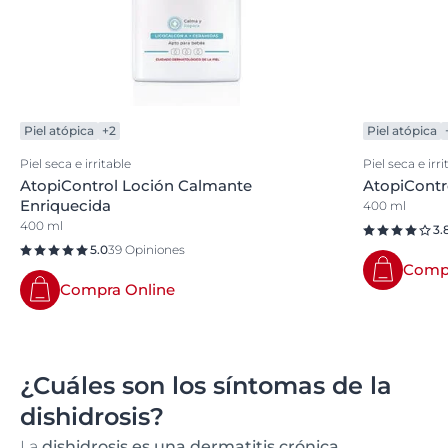
Piel atópica
+2
Piel atópica
Piel seca e irritable
Piel seca e irri
AtopiControl Loción Calmante
AtopiCont
Enriquecida
400 ml
400 ml
3.
5.0
39 Opiniones
Compr
Compra Online
¿Cuáles son los síntomas de la
dishidrosis?
La
dishidrosis es una dermatitis crónica