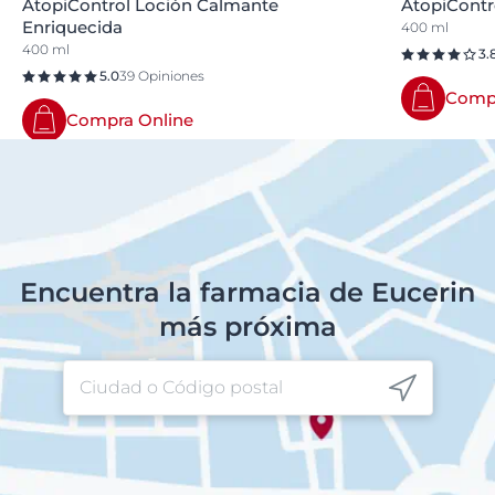
AtopiControl Loción Calmante
AtopiCont
Enriquecida
400 ml
400 ml
3.
5.0
39 Opiniones
Compr
Compra Online
Encuentra la farmacia de Eucerin
más próxima