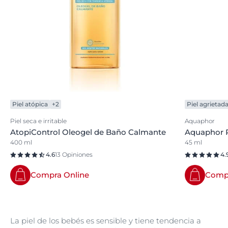
Piel atópica
+2
Piel agrietad
Piel seca e irritable
Aquaphor
AtopiControl Oleogel de Baño Calmante
Aquaphor 
400 ml
45 ml
4.6
13 Opiniones
4.
Compra Online
Compr
La piel de los bebés es sensible y tiene tendencia a