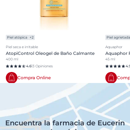
Piel atópica
+2
Piel agrietad
Piel seca e irritable
Aquaphor
AtopiControl Oleogel de Baño Calmante
Aquaphor 
400 ml
45 ml
4.6
13 Opiniones
4.
Compra Online
Compr
Encuentra la farmacia de Eucerin