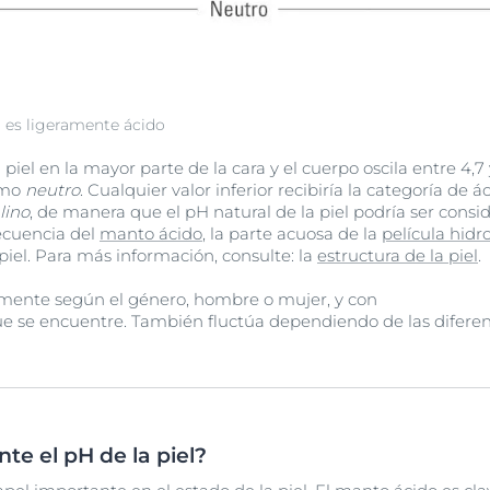
l es ligeramente ácido
piel en la mayor parte de la cara y el cuerpo oscila entre 4,7 y
omo
neutro
. Cualquier valor inferior recibiría la categoría de á
lino
, de manera que el pH natural de la piel podría ser con
ecuencia del
manto ácido
, la parte acuosa de la
película hidro
piel. Para más información, consulte: la
estructura de la piel
.
eramente según el género, hombre o mujer, y con
ue se encuentre. También fluctúa dependiendo de las difere
te el pH de la piel?