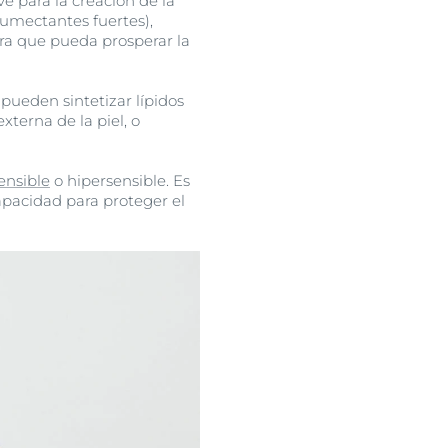
ve para la creación de la
humectantes fuertes),
ara que pueda prosperar la
e pueden sintetizar lípidos
xterna de la piel, o
ensible
o hipersensible. Es
capacidad para proteger el