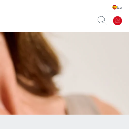
ES
Choose your Language &
Country