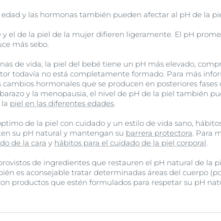
a edad y las hormonas también pueden afectar al pH de la pie
 y el de la piel de la mujer difieren ligeramente. El pH prome
uce más sebo.
as de vida, la piel del bebé tiene un pH más elevado, compre
tor todavía no está completamente formado. Para más inform
os cambios hormonales que se producen en posteriores fases d
barazo y la menopausia, el nivel de pH de la piel también pu
 la
piel en las diferentes edades
.
timo de la piel con cuidado y un estilo de vida sano, hábitos
eten su pH natural y mantengan su
barrera protectora
. Para 
do de la cara
y
hábitos para el cuidado de la piel corporal
.
ovistos de ingredientes que restauren el pH natural de la pi
ién es aconsejable tratar determinadas áreas del cuerpo (po
) con productos que estén formulados para respetar su pH natu