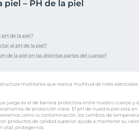
piel – PH de la piel
l con tendencia acnéica
Hiperpigmentación
productos
Productos para la hiperpigmentación
 Dermopure Clinical
Descubre Anti-Pig
pH5
Hiperpigmentación
Anti-Pigment Dual Serum para todo tipo de pieles
Protección Solar
30 ml
Más información
Más información
 pH de la piel?
Q10 Active
4.8
1280 Opiniones
tar al pH de la piel?
UreaRepair
Compra Online
pH de la piel en las distintas partes del cuerpo?
Piel propensa al acné
Piel con tendencia acneica
DERMOPURE CLINICAL
estructura multitarea que realiza multitud de roles esenciale
DERMOPURE CLINICAL Triple Action
40 ml
4.8
575 Opiniones
e juega es el de barrera protectora entre nuestro cuerpo y e
ecanismos de protección clave. El pH de nuestra piel está en
Compra Online
 externos como la contaminación, los cambios de temperatur
l con productos de calidad superior ayuda a mantener su val
 vital, protegernos.
Ver todos los prod