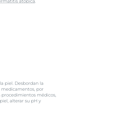
rmatitis atópica
.
la piel. Desbordan la
s medicamentos, por
dos procedimientos médicos,
iel, alterar su pH y