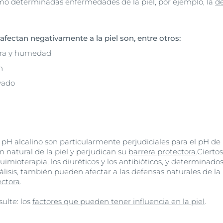
como determinadas enfermedades de la piel, por ejemplo, la
de
afectan negativamente a la piel son, entre otros:
ura y humedad
n
vado
pH alcalino son particularmente perjudiciales para el pH de 
 natural de la piel y perjudican su
barrera protectora
.Cierto
quimioterapia, los diuréticos y los antibióticos, y determina
álisis, también pueden afectar a las defensas naturales de la p
ectora
.
ulte: los
factores que pueden tener influencia en la piel
.