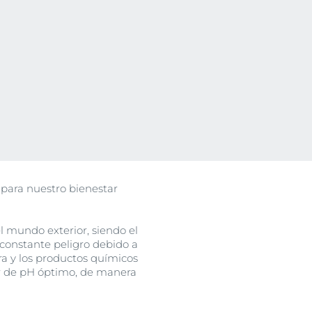
@eucerin_esp
ment
Descubre más en nuestro
Instagram
¡Síguenos!
s para nuestro bienestar
l mundo exterior, siendo el
 constante peligro debido a
a y los productos químicos
or de pH óptimo, de manera
uctos