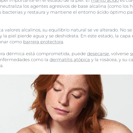
apel importante en el estado de la piel. El
manto ácido
es cla
 neutraliza los agentes agresivos de base alcalina (como los 
as bacterias y restaura y mantiene el entorno ácido óptimo p
ta valores alcalinos, su equilibrio natural se ve alterado. No s
 la piel pierde agua y se deshidrata. En este estado, la capa e
ionar como
barrera protectora
.
rera dérmica está comprometida, puede
desecarse
, volverse
s
, enfermedades como la
dermatitis atópica
y la rosácea, y su 
a.