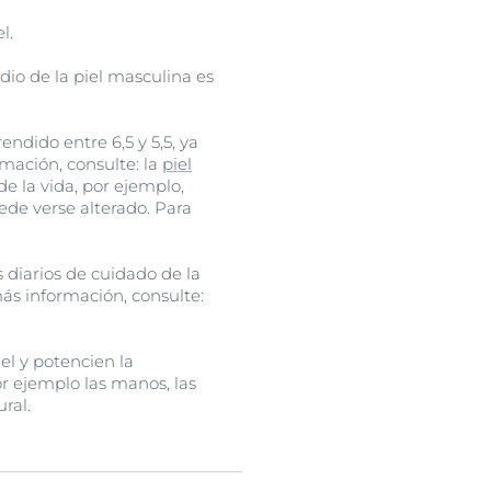
l.
dio de la piel masculina es
ndido entre 6,5 y 5,5, ya
ación, consulte: la
piel
e la vida, por ejemplo,
ede verse alterado. Para
 diarios de cuidado de la
más información, consulte:
el y potencien la
r ejemplo las manos, las
ral.