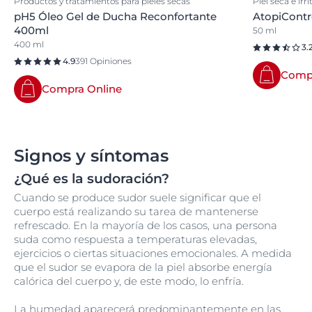
Productos y tratamientos para pieles secas
Piel seca e irri
pH5 Óleo Gel de Ducha Reconfortante
AtopiContr
400ml
50 ml
400 ml
3.
4.9
391 Opiniones
Compr
Compra Online
Signos y síntomas
¿Qué es la sudoración?
Cuando se produce sudor suele significar que el
cuerpo está realizando su tarea de mantenerse
refrescado. En la mayoría de los casos, una persona
suda como respuesta a temperaturas elevadas,
ejercicios o ciertas situaciones emocionales. A medida
que el sudor se evapora de la piel absorbe energía
calórica del cuerpo y, de este modo, lo enfría.
La humedad aparecerá predominantemente en las