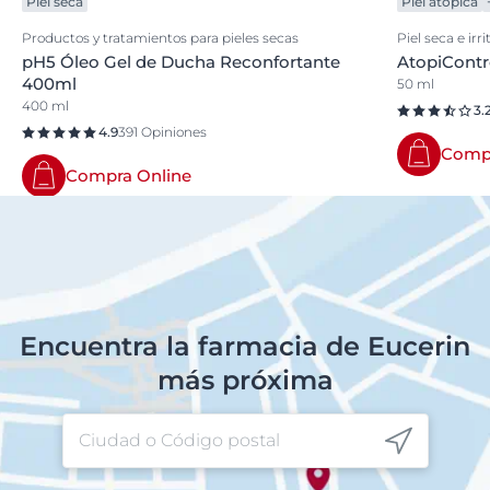
Piel seca
Piel atópica
Productos y tratamientos para pieles secas
Piel seca e irri
pH5 Óleo Gel de Ducha Reconfortante
AtopiContr
400ml
50 ml
400 ml
3.
4.9
391 Opiniones
Compr
Compra Online
Encuentra la farmacia de Eucerin
más próxima