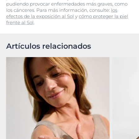
pudiendo provocar enfermedades más graves, como
los cánceres. Para más información, consulte:
los
efectos de la exposición al Sol
y
cómo proteger la piel
frente al Sol
.
Artículos relacionados