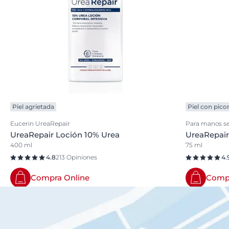
Piel agrietada
Piel con pico
Eucerin UreaRepair
Para manos se
UreaRepair Loción 10% Urea
UreaRepair
400 ml
75 ml
4.8
213 Opiniones
4.
Compra Online
Compr