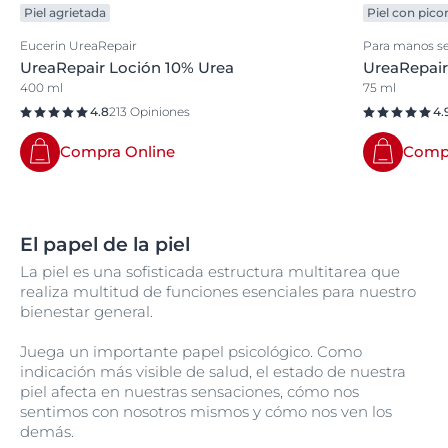
Piel agrietada
Piel con pico
Eucerin UreaRepair
Para manos se
UreaRepair Loción 10% Urea
UreaRepair
400 ml
75 ml
4.8
213 Opiniones
4.
Compra Online
Compr
El papel de la piel
La piel es una sofisticada estructura multitarea que
realiza multitud de funciones esenciales para nuestro
bienestar general.
Juega un importante papel psicológico. Como
indicación más visible de salud, el estado de nuestra
piel afecta en nuestras sensaciones, cómo nos
sentimos con nosotros mismos y cómo nos ven los
demás.