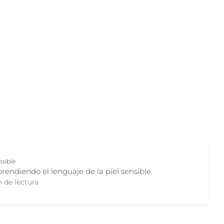
@eucerin_esp
Problemas de la piel
ment
Descubre más en nuestro
Antiedad
Instagram
Cuidado Aftersun
¡Síguenos!
Cuidado solar
Labios agrietados
Muy sensible
Piel agrietada
Piel atópica
Piel con picor
Piel con tendencia acneica
nsible
Piel hipersensible
endiendo el lenguaje de la piel sensible.
Piel irritada
 de lectura
Piel mixta
Piel propensa al acné
uctos