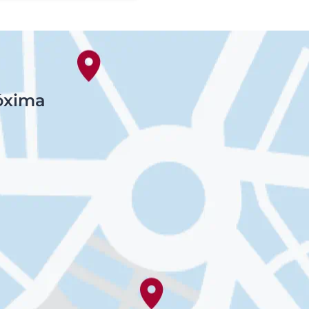
róxima