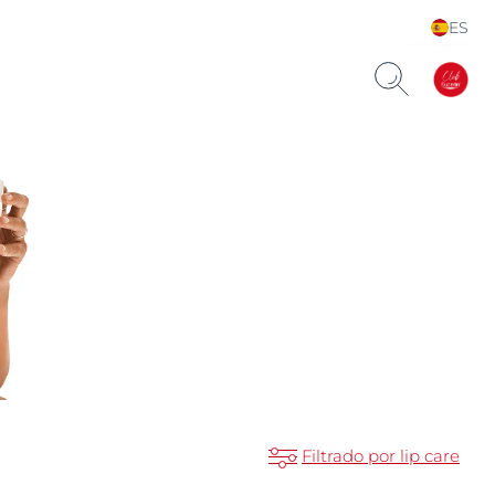
ES
Choose your Language &
Country
Filtrado por lip care