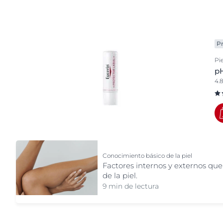
Pie
Parte del cuerpo
Descubre
Contorno de ojos y labios
Hidratación corporal
Pr
Infantil
Pi
pH
Pies y manos
4.
Productos para el rostro
Protección solar
Conocimiento básico de la piel
Factores internos y externos que
de la piel.
9 min de lectura