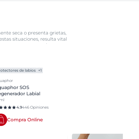
lip care
night cream
Niños
Protección solar
ente seca o presenta grietas,
stas situaciones, resulta vital
scalp care
, para curarse, necesita
Sérums
l exceso de humedad puede
shower care
 protectora semipermeable que
special care
aphor está clínicamente
otectores de labios
+1
.
Tratamientos Específicos
uaphor
quaphor SOS
generador Labial
 ml
4.9
446 Opiniones
Compra Online