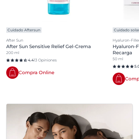
Cuidado Aftersun
Cuidado sola
After Sun
Hyaluron-Fille
After Sun Sensitive Relief Gel-Crema
Hyaluron-Fi
Recarga
200 ml
50 ml
4.4
13 Opiniones
5.
Compra Online
Compr