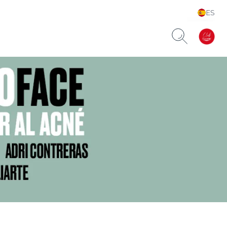
ES
Choose your Language &
Country