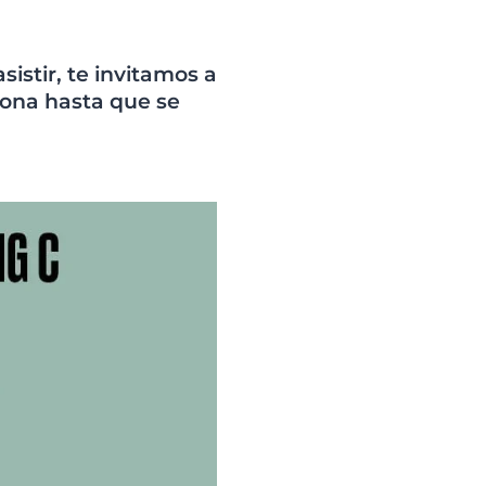
@eucerin_esp
ment
Descubre más en nuestro
Instagram
sistir, te invitamos a
sona hasta que se
¡Síguenos!
uctos