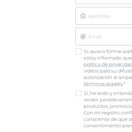
Apellidos
Email
Sí, quiero formar pa
estoy informado que
política de privacida
videos para su difusi
autorización al ampa
términos legales
.*
Sí, he leído y entend
recibir periódicamen
productos, promocio
Con mi registro conf
consciente de que t
consentimiento prest