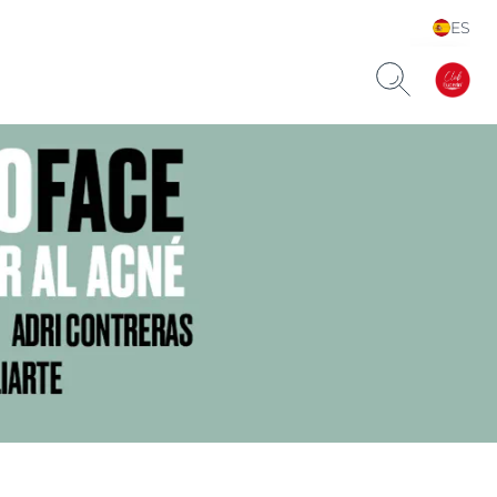
ES
Choose your Language &
Country