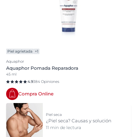
La regeneración de la piel es óptima bajo una barrera
protectora semipermeable que mantiene el nivel
natural de transpiración. Eucerin Aquaphor está
clínicamente probado para apoyar a la regeneración
de la piel dañada.
Piel agrietada
+1
Aquaphor
Aquaphor Pomada Reparadora
45 ml
4.9
384 Opiniones
Compra Online
Piel seca
¿Piel seca? Causas y solución
11 min de lectura