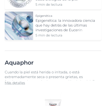
5 min de lectura
Epigenética
Epigenética: la innovadora ciencia
que hay detrás de las últimas
investigaciones de Eucerin
5 min de lectura
Aquaphor
Cuando la piel está herida o irritada, o está
extremadamente seca o presenta grietas, es
fundamental potenciar la regeneración de la piel. En
Más detalles
estas situaciones, resulta vital crear las condiciones
adecuadas para la curación. La piel, para curarse,
necesita disponer de un nivel saludable de hidratación,
pero el exceso de humedad puede ralentizar la
curación e impedir la regeneración.