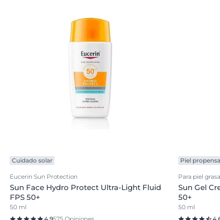
Cuidado solar
Piel propensa
Eucerin Sun Protection
Para piel gras
Sun Face Hydro Protect Ultra-Light Fluid
Sun Gel Cr
FPS 50+
50+
50 ml
50 ml
4.9
575 Opiniones
4.