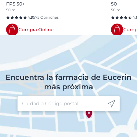
FPS 50+
50+
50 ml
50 ml
4.9
575 Opiniones
4.
Compra Online
Compr
Encuentra la farmacia de Eucerin
más próxima