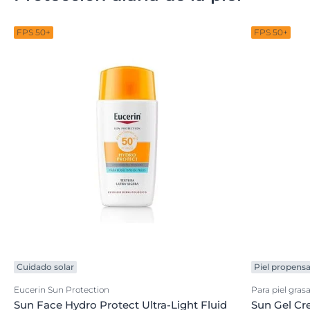
FPS 50+
FPS 50+
Cuidado solar
Piel propensa
Eucerin Sun Protection
Para piel gras
Sun Face Hydro Protect Ultra-Light Fluid
Sun Gel Cr