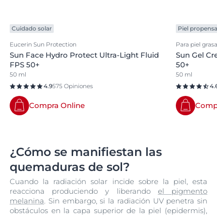
Cuidado solar
Piel propensa
Eucerin Sun Protection
Para piel gras
Sun Face Hydro Protect Ultra-Light Fluid
Sun Gel Cr
FPS 50+
50+
50 ml
50 ml
4.9
575 Opiniones
4.
Compra Online
Compr
¿Cómo se manifiestan las
quemaduras de sol?
Cuando la radiación solar incide sobre la piel, esta
reacciona produciendo y liberando
el pigmento
melanina
. Sin embargo, si la radiación UV penetra sin
obstáculos en la capa superior de la piel (epidermis),