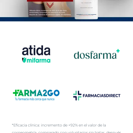
*Eficacia clínica: incremento de +92% en el valor de la
corneometría, comparado con voluntarios sin tratar, después