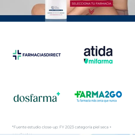
*Fuente estudio close-up: FY 2023 categoría piel seca +
emolientes