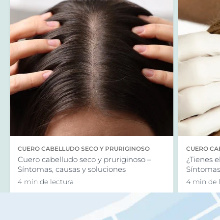
CUERO CABELLUDO SECO Y PRURIGINOSO
CUERO CA
Cuero cabelludo seco y pruriginoso –
¿Tienes e
Síntomas, causas y soluciones
Síntomas,
4 min de lectura
4 min de 