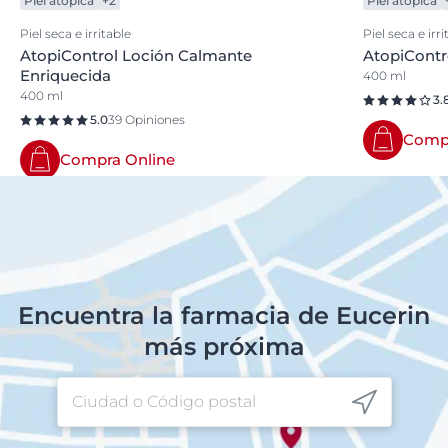
Piel atópica
+2
Piel atópica
Piel seca e irritable
Piel seca e irri
AtopiControl Loción Calmante
AtopiCont
Enriquecida
400 ml
400 ml
3.
5.0
39 Opiniones
Compr
Compra Online
Encuentra la farmacia de Eucerin
más próxima