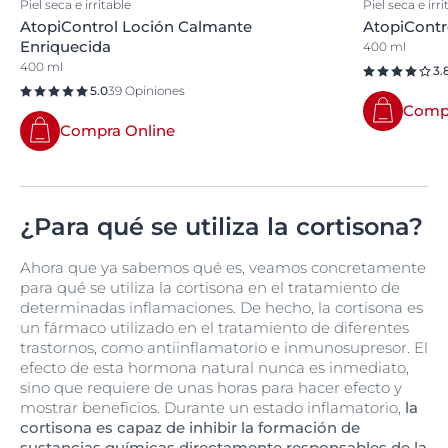
Piel seca e irritable
Piel seca e irri
AtopiControl Loción Calmante
AtopiCont
Enriquecida
400 ml
400 ml
3.
5.0
39 Opiniones
Compr
Compra Online
¿Para qué se utiliza la cortisona?
Ahora que ya sabemos qué es, veamos concretamente
para qué se utiliza la cortisona en el tratamiento de
determinadas inflamaciones. De hecho, la cortisona es
un fármaco utilizado en el tratamiento de diferentes
trastornos, como antiinflamatorio e inmunosupresor. El
efecto de esta hormona natural nunca es inmediato,
sino que requiere de unas horas para hacer efecto y
mostrar beneficios. Durante un estado inflamatorio,
la
cortisona es capaz de inhibir la formación de
sustancias químicas directamente responsables de la