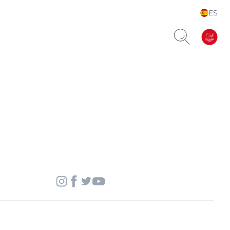
ES
Choose your Language &
Country