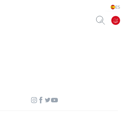
ES
Choose your Language &
Country