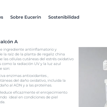
es
Sobre Eucerin
Sostenibilidad
calcón A
do
 de
tico
Actinic Control
e ingrediente antiinflamatorio y
re
Anti-Pigment
s populares
 la raíz de la planta de regaliz china
ica
ge las células cutáneas del estrés oxidativo
ación
ible
Aquaphor
 como la radiación UV y la luz azul
Antiedad
e son:
esponsabilidad
AquaPorin Active
e nuestro
hyaluron-filler-plus-longevity
iva enzimas antioxidantes ,
encia acneica
AtopiControl
Hyaluron-Filler +Longevity Epigenetic Serum
táneas del daño oxidativo, incluida la
rietada
30 ml
DermatoClean
 daño al ADN y a las proteínas.
4.9
480 Opiniones
DermoCapillaire
educe eficazmente el enrojecimiento
siendo ideal en condiciones de piel
Compra Online
edad
DermoPure CLINICAL
ada.
Hyaluron-Filler – Todos los