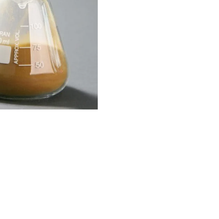
@eucerin_esp
ment
Descubre más en nuestro
Instagram
¡Síguenos!
uctos