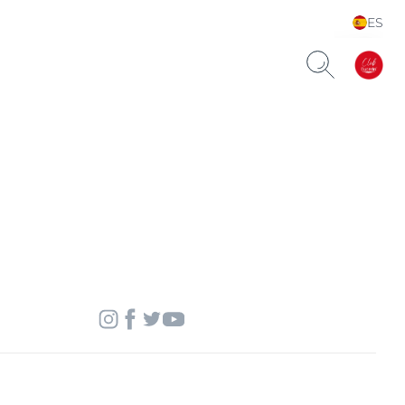
ES
Choose your Language &
Country